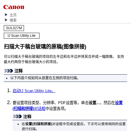
主页
搜索
SUL027M
IJ Scan Utility Lite
扫描大于稿台玻璃的原稿(图像拼接)
可以扫描大于稿台玻璃的项目的左半边和右半边并将其合并成一幅图像。
支持
最大约两倍于稿台玻璃大小的项目。
注释
以下内容介绍如何从放置在左侧的项目扫描。
启动
IJ Scan Utility Lite
。
要设置项目类型、分辨率、
PDF
设置等，单击
设置...
，然后在
设置
(扫描和拼接)
对话框
中设置各项。
注释
在
设置(扫描和拼接)
对话框中完成设置后，下次可以使用相同的设置
进行扫描。