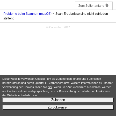
Zum Seitenanfang
Probleme beim Scannen
(macOS)
Scan-Ergebnisse sind nicht zufrieden
stellend
© Canon Inc. 2017
Diese Website verwendet Cookies, um die zugehörigen Inhalte und Funktionen
bereitzustellen und deren Qualität zu verbessern usw. Weitere Informationen zu unserer
Verwendung der Cookies finden Sie
hier
. Wenn Sie "Zurückweisen" auswählen, werden
nur Cookies erfasst und gespeichert, die zur Bereitstellung der Inhalte und Funktionen
der Website erforderlich sind.
Zulassen
Zurückweisen