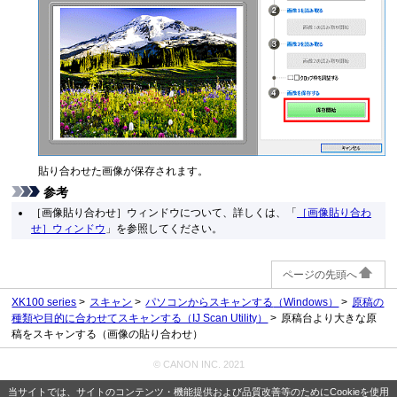
貼り合わせた画像が保存されます。
参考
［
画像貼り合わせ
］ウィンドウについて、詳しくは、「
［
画像貼り合わ
せ
］ウィンドウ
」を参照してください。
ページの先頭へ
XK100 series
スキャン
パソコンからスキャンする
（Windows）
原稿の
種類や目的に合わせてスキャンする（IJ Scan Utility）
原稿台より大きな原
稿をスキャンする（画像の貼り合わせ）
© CANON INC. 2021
当サイトでは、サイトのコンテンツ・機能提供および品質改善等のためにCookieを使用