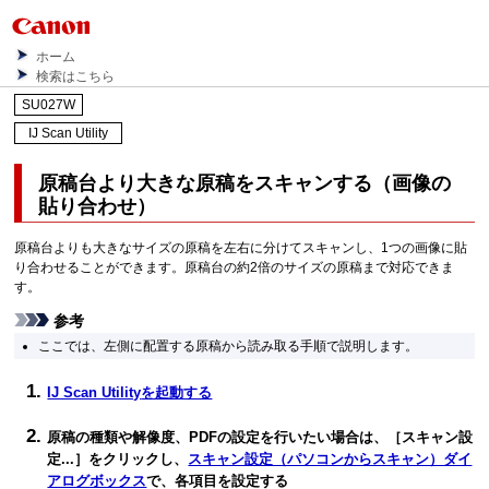
ホーム
検索はこちら
SU027W
IJ Scan Utility
原稿台より大きな原稿をスキャンする（画像の
貼り合わせ）
原稿台よりも大きなサイズの原稿を左右に分けてスキャンし、1つの画像に貼
り合わせることができます。
原稿台の約2倍のサイズの原稿まで対応できま
す。
参考
ここでは、左側に配置する原稿から読み取る手順で説明します。
IJ Scan Utility
を起動する
原稿の種類や解像度、PDFの設定を行いたい場合は、［
スキャン設
定...
］をクリックし、
スキャン設定（パソコンからスキャン）ダイ
アログボックス
で、各項目を設定する