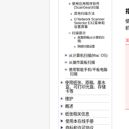
使用应用程序软件
(ScanGear)扫描
其他扫描方法
IJ Network Scanner
Selector EX2菜单和
设置屏幕
扫描提示
放置原稿(从计算机扫
描)
网络扫描设置
从计算机扫描(Mac OS)
从操作面板扫描
使用智能手机/平板电脑
扫描
使用纸张、原稿、墨水
盒、可打印光盘、存储
卡等
维护
概述
纸张相关信息
使用本在线手册
商标和许可协议