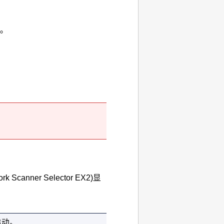
。
。
ork Scanner Selector EX2
)显
启动。