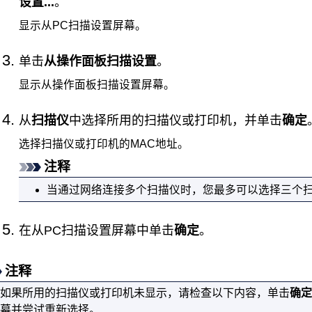
设置...
。
显示从PC扫描设置屏幕。
单击
从操作面板扫描设置
。
显示从
操作面板
扫描设置屏幕。
从
扫描仪
中选择所用的
扫描仪
或
打印机
，并单击
确定
选择
扫描仪
或
打印机
的MAC地址。
注释
当通过网络连接多个
扫描仪
时，您最多可以选择三个
在从PC扫描设置屏幕中单击
确定
。
注释
如果所用的
扫描仪
或
打印机
未显示，请检查以下内容，单击
确定
幕并尝试重新选择。