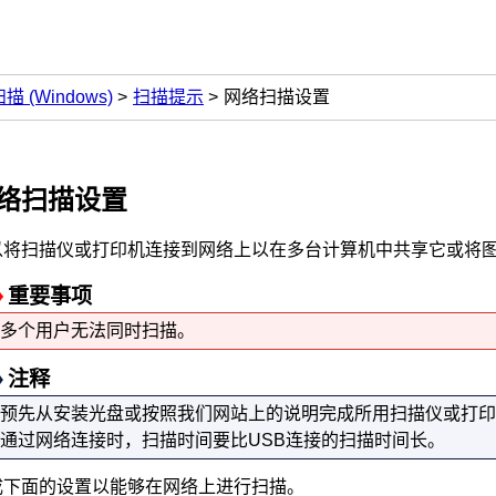
扫描
(Windows)
扫描提示
网络扫描设置
络扫描设置
以将
扫描仪
或
打印机
连接到网络上以在多台计算机中共享它或将
重要事项
多个用户无法同时扫描。
注释
预先从
安装光盘
或按照我们网站上的说明完成所用
扫描仪
或
打印
通过网络连接时，扫描时间要比
USB
连接的扫描时间长。
成下面的设置以能够在网络上进行扫描。