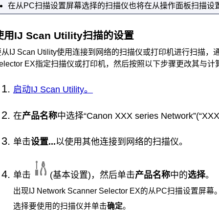
在从PC扫描设置屏幕选择的
扫描仪
也将在从
操作面板
扫描设
使用
IJ Scan Utility
扫描的设置
要从
IJ Scan Utility
使用连接到网络的
扫描仪
或
打印机
进行扫描，
elector EX
指定
扫描仪
或
打印机
，然后按照以下步骤更改其与计
启动
IJ Scan Utility
。
在
产品名称
中选择“
Canon
XXX
series
Network”(“
单击
设置...
以使用其他连接到网络的
扫描仪
。
单击
(基本设置)，然后单击
产品名称
中的
选择
。
出现
IJ Network Scanner Selector EX
的从PC扫描设置屏幕
选择要使用的
扫描仪
并单击
确定
。