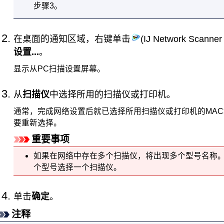
步骤3。
在桌面的通知区域，右键单击
(
IJ Network Scanner
设置...
。
显示从PC扫描设置屏幕。
从
扫描仪
中选择所用的
扫描仪
或
打印机
。
通常，完成网络设置后就已选择所用
扫描仪
或
打印机
的MA
要重新选择。
重要事项
如果在网络中存在多个
扫描仪
，将出现多个型号名称
个型号选择一个
扫描仪
。
单击
确定
。
注释