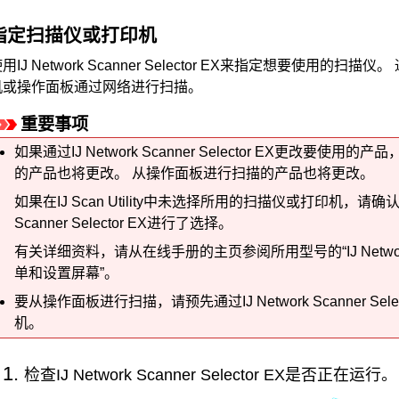
指定
扫描仪
或
打印机
使用
IJ Network Scanner Selector EX
来指定想要使用的
扫描仪
。
机或
操作面板
通过网络进行扫描。
重要事项
如果通过
IJ Network Scanner Selector EX
更改要使用的产品
的产品也将更改。
从
操作面板
进行扫描的产品也将更改。
如果在
IJ Scan Utility
中未选择所用的
扫描仪
或
打印机
，请确
Scanner Selector EX
进行了选择。
有关详细资料，请从
在线手册
的主页参阅所用型号的“IJ Network S
单和设置屏幕”。
要从
操作面板
进行扫描，请预先通过
IJ Network Scanner Sele
机
。
检查
IJ Network Scanner Selector EX
是否正在运行。