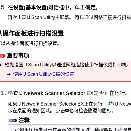
在
设置(基本设置)
对话框中，单击
确定
。
再次出现
IJ Scan Utility
主屏幕。
可以通过网络连接进行扫描
从
操作面板
进行扫描设置
可以从
操作面板
进行扫描设置。
重要事项
预先设置
IJ Scan Utility
以通过网络连接使用
扫描仪
或
打印机
使用
IJ Scan Utility
扫描的设置
检查
IJ Network Scanner Selector EX
是否正在运行。
如果
IJ Network Scanner Selector EX
正在运行，
(
IJ Netw
示在桌面的通知区域。
点击
也可检查隐藏的图标。
注释
如果图标未显示在桌面的通知区域，请按照以下步骤