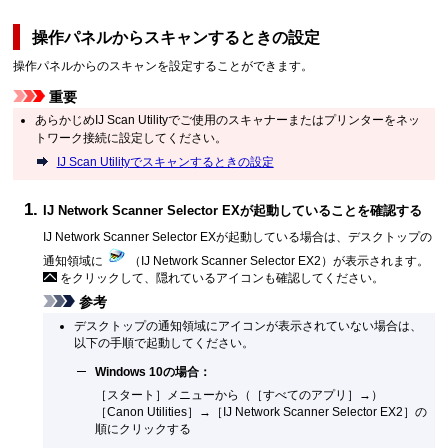
操作パネル
からスキャンするときの設定
操作パネル
からのスキャンを設定することができます。
重要
あらかじめ
IJ Scan Utility
でご使用の
スキャナー
または
プリンター
をネッ
トワーク接続に設定してください。
IJ Scan Utility
でスキャンするときの設定
IJ Network Scanner Selector EX
が起動していることを確認する
IJ Network Scanner Selector EX
が起動している場合は、デスクトップの
通知領域に
（
IJ Network Scanner Selector EX2
）が表示されます。
をクリックして、隠れているアイコンも確認してください。
参考
デスクトップの通知領域にアイコンが表示されていない場合は、
以下の手順で起動してください。
Windows 10
の場合：
［
スタート
］メニューから（［
すべてのアプリ
］→）
［
Canon Utilities
］→［
IJ Network Scanner Selector EX2
］の
順にクリックする