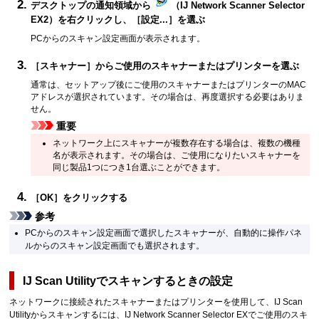
デスクトップの通知領域から
（
IJ Network Scanner Selector
EX2
）を右クリックし、［
設定...
］を選ぶ
PCからのスキャン設定画面が表示されます。
［
スキャナー
］からご使用の
スキャナー
または
プリンター
を選ぶ
通常は、セットアップ後にご使用の
スキャナー
または
プリンター
のMAC
アドレスが選択されています。
その場合は、再度選択する必要はありま
せん。
重要
ネットワーク上に
スキャナー
が複数存在する場合は、複数の機種
名が表示されます。
その場合は、ご使用になりたい
スキャナー
を
同じ製品1つにつき1台選ぶことができます。
［
OK
］をクリックする
参考
PCからのスキャン設定画面で選択した
スキャナー
が、自動的に
操作パネ
ル
からのスキャン設定画面でも選択されます。
IJ Scan Utility
でスキャンするときの設定
ネットワークに接続された
スキャナー
または
プリンター
を使用して、
IJ Scan
Utility
からスキャンするには、
IJ Network Scanner Selector EX
でご使用の
スキ