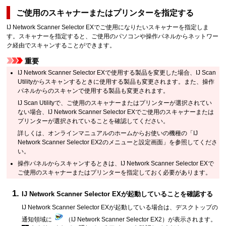
ご使用の
スキャナー
または
プリンター
を指定する
IJ Network Scanner Selector EX
でご使用になりたい
スキャナー
を指定しま
す。
スキャナー
を指定すると、ご使用のパソコンや
操作パネル
からネットワー
ク経由でスキャンすることができます。
重要
IJ Network Scanner Selector EX
で使用する製品を変更した場合、
IJ Scan
Utility
からスキャンするときに使用する製品も変更されます。
また、
操作
パネル
からのスキャンで使用する製品も変更されます。
IJ Scan Utility
で、ご使用の
スキャナー
または
プリンター
が選択されてい
ない場合、
IJ Network Scanner Selector EX
でご使用の
スキャナー
または
プリンター
が選択されていることを確認してください。
詳しくは、
オンラインマニュアル
のホームからお使いの機種の「IJ
Network Scanner Selector EX2のメニューと設定画面」を参照してくださ
い。
操作パネル
からスキャンするときは、
IJ Network Scanner Selector EX
で
ご使用の
スキャナー
または
プリンター
を指定しておく必要があります。
IJ Network Scanner Selector EX
が起動していることを確認する
IJ Network Scanner Selector EX
が起動している場合は、デスクトップの
通知領域に
（
IJ Network Scanner Selector EX2
）が表示されます。