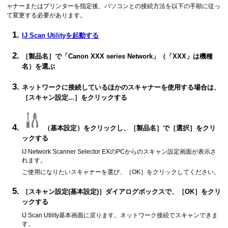
ャナー
または
プリンター
を指定後、パソコンとの接続方法を以下の手順に従っ
て変更する必要があります。
IJ Scan Utility
を起動する
［
製品名
］で「
Canon
XXX
series
Network」（「XXX」は機種
名）を選ぶ
ネットワークに接続しているほかの
スキャナー
を使用する場合は、
［
スキャン設定...
］をクリックする
（基本設定）をクリックし、［
製品名
］で［
選択
］をクリ
ックする
IJ Network Scanner Selector EX
のPCからのスキャン設定画面が表示さ
れます。
ご使用になりたい
スキャナー
を選び、［
OK
］をクリックしてください。
［
スキャン設定(基本設定)
］ダイアログボックスで、［
OK
］をクリ
ックする
IJ Scan Utility
基本画面に戻ります。
ネットワーク接続でスキャンできま
す。