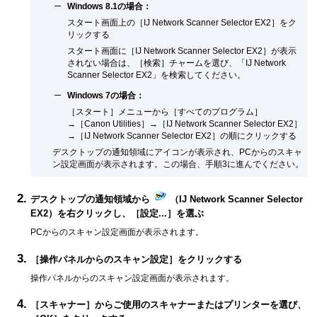
Windows 8.1
の場合：
スタート画面上の［
IJ Network Scanner Selector EX2
］をク
リックする
スタート画面に［
IJ Network Scanner Selector EX2
］が表示
されない場合は、［
検索
］チャームを選び、「
IJ Network
Scanner Selector EX2
」を検索してください。
Windows 7
の場合：
［
スタート
］メニューから［
すべてのプログラム
］
→［
Canon Utilities
］→［
IJ Network Scanner Selector EX2
］
→［
IJ Network Scanner Selector EX2
］の順にクリックする
デスクトップの通知領域にアイコンが表示され、PCからのスキャ
ン設定画面が表示されます。
この場合、手順3に進んでください。
デスクトップの通知領域から
（
IJ Network Scanner Selector
EX2
）を右クリックし、［
設定...
］を選ぶ
PCからのスキャン設定画面が表示されます。
［
操作パネルからのスキャン設定
］をクリックする
操作パネル
からのスキャン設定画面が表示されます。
［
スキャナー
］からご使用の
スキャナー
または
プリンター
を選び、