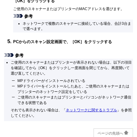
［
OK
］をクリックする
ご使用の
スキャナー
または
プリンター
のMACアドレスを選びます。
参考
ネットワークで複数の
スキャナー
に接続している場合、合計3台ま
で選べます。
PCからのスキャン設定画面で、［
OK
］をクリックする
参考
ご使用の
スキャナー
または
プリンター
が表示されない場合は、以下の項目
を確認してから［
OK
］をクリックし一度画面を閉じてから、再度開いて
選び直してください。
MPドライバー
がインストールされている
MPドライバー
をインストールしたあと、ご使用の
スキャナー
または
プリンター
のネットワーク設定をしている
ご使用の
スキャナー
または
プリンター
とパソコンがネットワーク通信
できる状態である
それでも表示されない場合は、「
ネットワークに関するトラブル
」を参照
してください。
ページの先頭へ