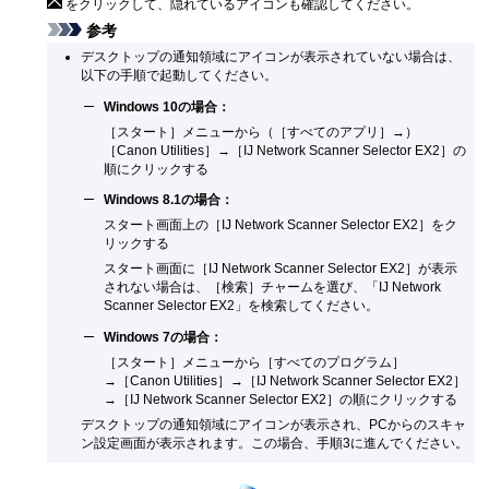
をクリックして、隠れているアイコンも確認してください。
参考
デスクトップの通知領域にアイコンが表示されていない場合は、
以下の手順で起動してください。
Windows 10
の場合：
［
スタート
］メニューから（［
すべてのアプリ
］→）
［
Canon Utilities
］→［
IJ Network Scanner Selector EX2
］の
順にクリックする
Windows 8.1
の場合：
スタート画面上の［
IJ Network Scanner Selector EX2
］をク
リックする
スタート画面に［
IJ Network Scanner Selector EX2
］が表示
されない場合は、［
検索
］チャームを選び、「
IJ Network
Scanner Selector EX2
」を検索してください。
Windows 7
の場合：
［
スタート
］メニューから［
すべてのプログラム
］
→［
Canon Utilities
］→［
IJ Network Scanner Selector EX2
］
→［
IJ Network Scanner Selector EX2
］の順にクリックする
デスクトップの通知領域にアイコンが表示され、PCからのスキャ
ン設定画面が表示されます。
この場合、手順3に進んでください。