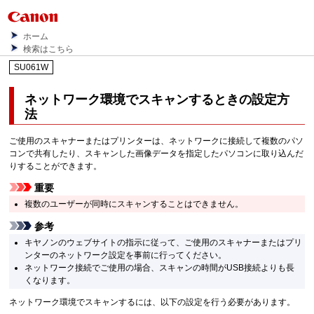
ホーム
検索はこちら
SU061W
ネットワーク環境でスキャンするときの設定方
法
ご使用の
スキャナー
または
プリンター
は、ネットワークに接続して複数のパソ
コンで共有したり、スキャンした画像データを指定したパソコンに取り込んだ
りすることができます。
重要
複数のユーザーが同時にスキャンすることはできません。
参考
キヤノン
のウェブサイトの指示に従って、ご使用の
スキャナー
または
プリ
ンター
のネットワーク設定を事前に行ってください。
ネットワーク接続でご使用の場合、スキャンの時間が
USB
接続よりも長
くなります。
ネットワーク環境でスキャンするには、以下の設定を行う必要があります。