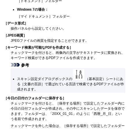
［
ドキュメント
］フォルダー
Windows 7
の場合：
［
マイ ドキュメント
］フォルダー
［
データ形式
］
操作パネル
から設定してください。
［
JPEG画質
］
JPEG
ファイルの画質を指定することができます。
［
キーワード検索が可能なPDFを作成する
］
チェックマークを付けると、画像内の文字がテキストデータに変換され、
キーワード検索ができる
PDF
ファイルを作成できます。
参考
スキャン設定ダイアログボックスの
（基本設定）シートにあ
る［
文書の言語
］で選ばれている言語で検索できる
PDF
ファイルが作
成されます。
［
今日の日付のフォルダーに保存する
］
チェックマークを付けると、［
保存する場所
］で設定したフォルダー内に
今日の日付フォルダーが作成され、その中にスキャンしたデータを保存で
きます。
フォルダーは、「20XX_01_01」のように「西暦_月_日」とい
う名前で作成されます。
チェックマークを外した場合は、［
保存する場所
］で設定したフォルダー