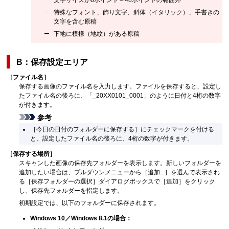
特殊なフォント、飾り文字、斜体（イタリック）、手書きの
文字を含む原稿
下地に模様（地紋）がある原稿
B：保存設定エリア
［
ファイル名
］
保存する画像のファイル名を入力します。
ファイルを保存すると、設定し
たファイル名の後ろに、「_20XX0101_0001」のように日付と4桁の数字
が付きます。
参考
［
今日の日付のフォルダーに保存する
］にチェックマークを付ける
と、設定したファイル名の後ろに、4桁の数字が付きます。
［
保存する場所
］
スキャンした画像の保存先フォルダーを表示します。
新しいフォルダーを
追加したい場合は、プルダウンメニューから［
追加...
］を選んで表示され
る［
保存フォルダーの選択
］ダイアログボックスで［
追加
］をクリック
し、保存先フォルダーを指定します。
初期設定では、以下のフォルダーに保存されます。
Windows 10
／
Windows 8.1
の場合：