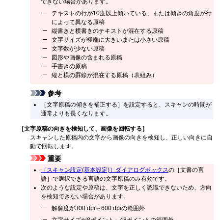
できない場合があります。
テキストの行が10度以上傾いている、または傾きの角度が行
によって異なる原稿
縦書きと横書きのテキストが混在する原稿
文字サイズが極端に大きいまたは小さい原稿
文字数が少ない原稿
図形や画像の含まれる原稿
手書きの原稿
縦と横の罫線が混在する原稿（表組み）
参考
［
文字原稿の傾きを補正する
］を設定すると、スキャンの時間が
通常よりも長くなります。
［
文字原稿の向きを検知して、画像を回転する
］
スキャンした原稿内の文字から画像の向きを検知し、正しい向きに自
動で回転します。
重要
［
スキャン設定(基本設定)
］ダイアログボックス
の［
文書の言
語
］で選択できる言語の文字原稿のみ有効です。
次のような設定や原稿は、文字を正しく認識できないため、方向
を検知できない場合があります。
解像度が300 dpi～600 dpiの範囲外
文字サイズが8ポイント～48ポイントの範囲外