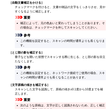
［
自動文書補正をかける
］
チェックマークを付けると、文書や雑誌の文字をくっきりさせ、見や
すくなるように補正します。
重要
補正によって、元の色あいと変わってしまうことがあります。
そ
の場合は、チェックマークを外してスキャンしてください。
参考
この機能を設定すると、スキャンの時間が通常よりも長くなりま
す。
［
とじ部の影を補正する
］
冊子などを開いた状態でスキャンする際に生じる、とじ部の影を目立
たなくします。
参考
この機能を設定すると、ネットワーク接続でご使用の場合、スキ
ャンの時間が通常よりも長くなることがあります。
［
文字原稿の傾きを補正する
］
スキャンした文字を認識して、原稿の傾き±0.1度から10度までを補
正します。
重要
次のような原稿は、文字が正しく認識されないため、正しく補正