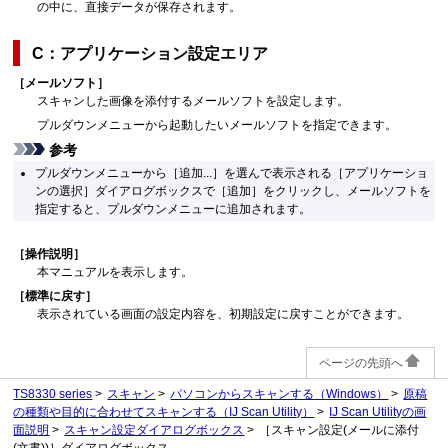
の中に、直接データが保存されます。
C：アプリケーション設定エリア
［
メールソフト
］
スキャンした画像を添付するメールソフトを設定します。
プルダウンメニューから起動したいメールソフトを指定できます。
参考
プルダウンメニューから［
追加...
］を選んで表示される［
アプリケーショ
ンの選択
］ダイアログボックスで［
追加
］をクリックし、メールソフトを
指定すると、プルダウンメニューに追加されます。
［
操作説明
］
本マニュアルを表示します。
［
標準に戻す
］
表示されている画面の設定内容を、初期設定に戻すことができます。
ページの先頭へ
TS8330 series
スキャン
パソコンからスキャンする
（Windows）
原稿
の種類や目的に合わせてスキャンする（IJ Scan Utility）
IJ Scan Utilityの画
面説明
スキャン設定ダイアログボックス
［スキャン設定(メールに添付
(文書))］ダイアログボックス