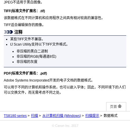
JPEG
不适用于黑白图像。
TIFF
(标准文件扩展名：
.tif
)
该数据格式在不同计算机和应用程序之间具有相对较高的兼容性。
TIFF
适合编辑保存的图像。
注释
某些
TIFF
文件不兼容。
IJ Scan Utility
支持以下
TIFF
文件格式。
非压缩的黑白二进制
非压缩的RGB(每通道8位)
非压缩的灰度
PDF
(标准文件扩展名：
.pdf
)
Adobe Systems Incorporated
开发的电子文档的数据格式。
可以用于不同的计算机和操作系统，也可以嵌入字体；因此，不同环境下的人们
可以交换文件，而无需考虑不同之处。
页首
TS8180 series
扫描
从计算机扫描
(Windows)
扫描提示
数据格式
© Canon Inc. 2017