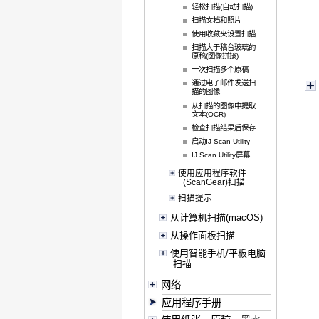
轻松扫描(自动扫描)
扫描文档和照片
使用收藏夹设置扫描
扫描大于稿台玻璃的
原稿(图像拼接)
一次扫描多个原稿
通过电子邮件发送扫
描的图像
从扫描的图像中提取
文本(OCR)
检查扫描结果后保存
启动IJ Scan Utility
IJ Scan Utility屏幕
使用应用程序软件
(ScanGear)扫描
扫描提示
从计算机扫描(macOS)
从操作面板扫描
使用智能手机/平板电脑
扫描
网络
应用程序手册