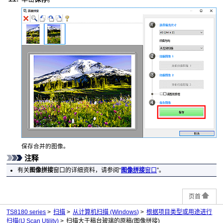
保存合并的图像。
注释
有关
图像拼接
窗口的详细资料，请参阅“
图像拼接
窗口
”。
页首
TS8180 series
扫描
从计算机扫描
(Windows)
根据项目类型或用途进行
扫描(IJ Scan Utility)
扫描大于稿台玻璃的原稿(图像拼接)