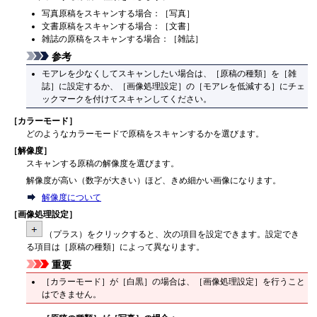
写真原稿をスキャンする場合：［
写真
］
文書原稿をスキャンする場合：［
文書
］
雑誌の原稿をスキャンする場合：［
雑誌
］
参考
モアレを少なくしてスキャンしたい場合は、［
原稿の種類
］を［
雑
誌
］に設定するか、［
画像処理設定
］の［
モアレを低減する
］にチェ
ックマークを付けてスキャンしてください。
［
カラーモード
］
どのようなカラーモードで原稿をスキャンするかを選びます。
［
解像度
］
スキャンする原稿の解像度を選びます。
解像度が高い（数字が大きい）ほど、きめ細かい画像になります。
解像度について
［
画像処理設定
］
（プラス）をクリックすると、次の項目を設定できます。
設定でき
る項目は［
原稿の種類
］によって異なります。
重要
［
カラーモード
］が［
白黒
］の場合は、［
画像処理設定
］を行うこと
はできません。