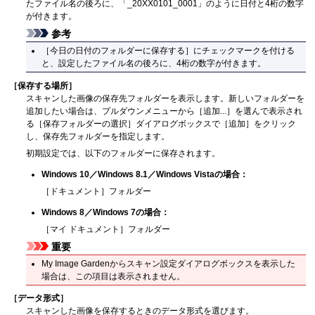
たファイル名の後ろに、「_20XX0101_0001」のように日付と4桁の数字
が付きます。
参考
［
今日の日付のフォルダーに保存する
］にチェックマークを付ける
と、設定したファイル名の後ろに、4桁の数字が付きます。
［
保存する場所
］
スキャンした画像の保存先フォルダーを表示します。
新しいフォルダーを
追加したい場合は、プルダウンメニューから［
追加...
］を選んで表示され
る［
保存フォルダーの選択
］ダイアログボックスで［
追加
］をクリック
し、保存先フォルダーを指定します。
初期設定では、以下のフォルダーに保存されます。
Windows 10
／
Windows 8.1
／
Windows Vista
の場合：
［
ドキュメント
］フォルダー
Windows 8
／
Windows 7
の場合：
［
マイ ドキュメント
］フォルダー
重要
My Image Garden
からスキャン設定ダイアログボックスを表示した
場合は、この項目は表示されません。
［
データ形式
］
スキャンした画像を保存するときのデータ形式を選びます。