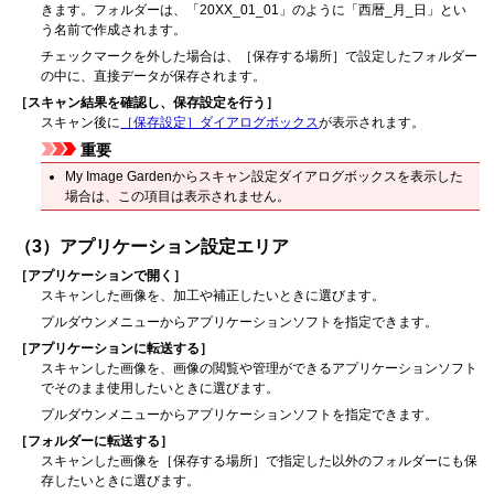
きます。
フォルダーは、「20XX_01_01」のように「西暦_月_日」とい
う名前で作成されます。
チェックマークを外した場合は、［
保存する場所
］で設定したフォルダー
の中に、直接データが保存されます。
［
スキャン結果を確認し、保存設定を行う
］
スキャン後に
［
保存設定
］ダイアログボックス
が表示されます。
重要
My Image Garden
からスキャン設定ダイアログボックスを表示した
場合は、この項目は表示されません。
（3）アプリケーション設定エリア
［
アプリケーションで開く
］
スキャンした画像を、加工や補正したいときに選びます。
プルダウンメニューからアプリケーションソフトを指定できます。
［
アプリケーションに転送する
］
スキャンした画像を、画像の閲覧や管理ができるアプリケーションソフト
でそのまま使用したいときに選びます。
プルダウンメニューからアプリケーションソフトを指定できます。
［
フォルダーに転送する
］
スキャンした画像を［
保存する場所
］で指定した以外のフォルダーにも保
存したいときに選びます。