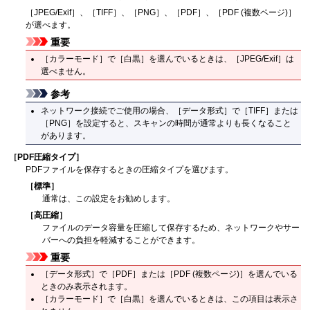
［
JPEG/Exif
］、［
TIFF
］、［
PNG
］、［
PDF
］、［
PDF (複数ページ)
］
が選べます。
重要
［
カラーモード
］で［
白黒
］を選んでいるときは、［
JPEG/Exif
］は
選べません。
参考
ネットワーク接続でご使用の場合、［
データ形式
］で［
TIFF
］または
［
PNG
］を設定すると、スキャンの時間が通常よりも長くなること
があります。
［
PDF圧縮タイプ
］
PDF
ファイルを保存するときの圧縮タイプを選びます。
［
標準
］
通常は、この設定をお勧めします。
［
高圧縮
］
ファイルのデータ容量を圧縮して保存するため、ネットワークやサー
バーへの負担を軽減することができます。
重要
［
データ形式
］で［
PDF
］または［
PDF (複数ページ)
］を選んでいる
ときのみ表示されます。
［
カラーモード
］で［
白黒
］を選んでいるときは、この項目は表示さ