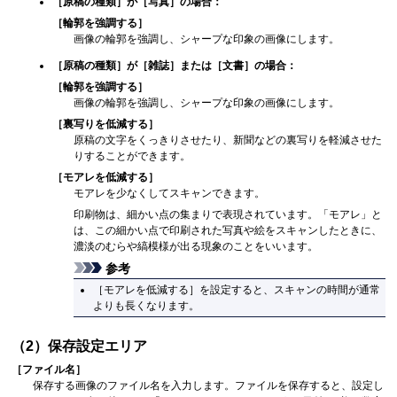
［
原稿の種類
］が［
写真
］の場合：
［
輪郭を強調する
］
画像の輪郭を強調し、シャープな印象の画像にします。
［
原稿の種類
］が［
雑誌
］または［
文書
］の場合：
［
輪郭を強調する
］
画像の輪郭を強調し、シャープな印象の画像にします。
［
裏写りを低減する
］
原稿の文字をくっきりさせたり、新聞などの裏写りを軽減させた
りすることができます。
［
モアレを低減する
］
モアレを少なくしてスキャンできます。
印刷物は、細かい点の集まりで表現されています。
「モアレ」と
は、この細かい点で印刷された写真や絵をスキャンしたときに、
濃淡のむらや縞模様が出る現象のことをいいます。
参考
［
モアレを低減する
］を設定すると、スキャンの時間が通常
よりも長くなります。
（2）保存設定エリア
［
ファイル名
］
保存する画像のファイル名を入力します。
ファイルを保存すると、設定し