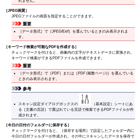
れません。
［
JPEG画質
］
JPEG
ファイルの画質を指定することができます。
重要
［
データ形式
］で［
JPEG/Exif
］を選んでいるときのみ表示されま
す。
［
キーワード検索が可能なPDFを作成する
］
チェックマークを付けると、画像内の文字がテキストデータに変換され、
キーワード検索ができる
PDF
ファイルを作成できます。
重要
［
データ形式
］で［
PDF
］または［
PDF (複数ページ)
］を選んでいる
ときのみ表示されます。
参考
スキャン設定ダイアログボックスの
（基本設定）シートにあ
る［
文書の言語
］で選ばれている言語で検索できる
PDF
ファイルが作
成されます。
［
今日の日付のフォルダーに保存する
］
チェックマークを付けると、［
保存する場所
］で設定したフォルダー内に
今日の日付フォルダーが作成され、その中にスキャンしたデータを保存で