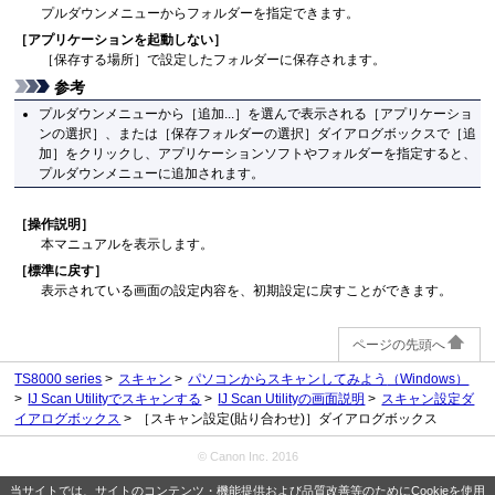
プルダウンメニューからフォルダーを指定できます。
［
アプリケーションを起動しない
］
［
保存する場所
］で設定したフォルダーに保存されます。
参考
プルダウンメニューから［
追加...
］を選んで表示される［
アプリケーショ
ンの選択
］、または［
保存フォルダーの選択
］ダイアログボックスで［
追
加
］をクリックし、アプリケーションソフトやフォルダーを指定すると、
プルダウンメニューに追加されます。
［
操作説明
］
本マニュアルを表示します。
［
標準に戻す
］
表示されている画面の設定内容を、初期設定に戻すことができます。
ページの先頭へ
TS8000 series
スキャン
パソコンからスキャンしてみよう
（Windows）
IJ Scan Utilityでスキャンする
IJ Scan Utilityの画面説明
スキャン設定ダ
イアログボックス
［スキャン設定(貼り合わせ)］ダイアログボックス
© Canon Inc. 2016
当サイトでは、サイトのコンテンツ・機能提供および品質改善等のためにCookieを使用