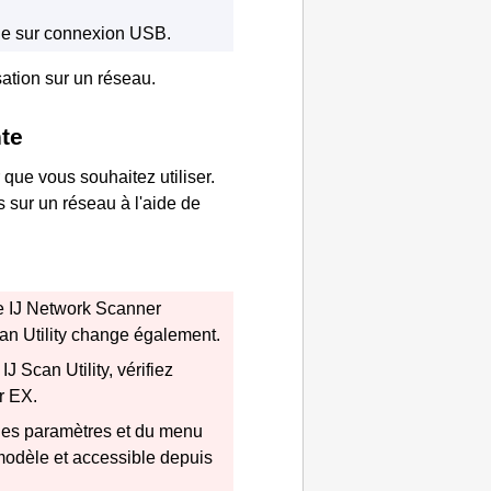
ue sur connexion
USB
.
sation sur un réseau.
te
que vous souhaitez utiliser.
 sur un réseau à l'aide de
de
IJ Network Scanner
an Utility
change également.
s
IJ Scan Utility
, vérifiez
r EX
.
 des paramètres et du menu
modèle et accessible depuis