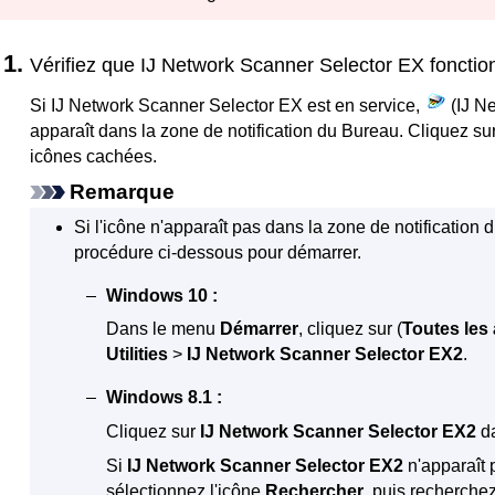
Vérifiez que
IJ Network Scanner Selector EX
fonctio
Si
IJ Network Scanner Selector EX
est en service,
(
IJ N
apparaît dans la zone de notification du Bureau.
Cliquez su
icônes cachées.
Remarque
Si l'icône n'apparaît pas dans la zone de notification 
procédure ci-dessous pour démarrer.
Windows 10
:
Dans le menu
Démarrer
, cliquez sur (
Toutes les 
Utilities
>
IJ Network Scanner Selector EX2
.
Windows 8.1
:
Cliquez sur
IJ Network Scanner Selector EX2
da
Si
IJ Network Scanner Selector EX2
n'apparaît 
sélectionnez l'icône
Rechercher
, puis recherche