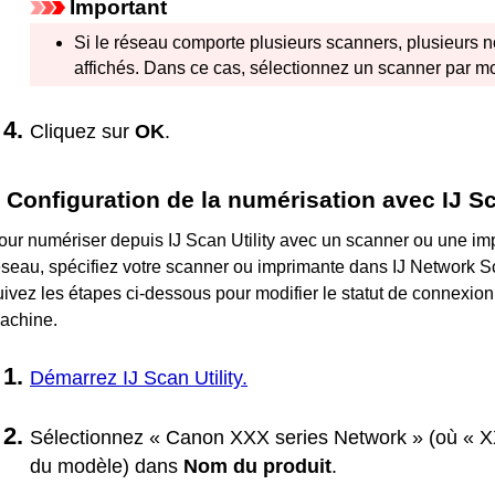
Important
Si le réseau comporte plusieurs
scanners
, plusieurs
affichés.
Dans ce cas, sélectionnez un
scanner
par mo
Cliquez sur
OK
.
Configuration de la numérisation avec
IJ Sc
our numériser depuis
IJ Scan Utility
avec un
scanner
ou une
im
éseau, spécifiez votre
scanner
ou
imprimante
dans
IJ Network S
uivez les étapes ci-dessous pour modifier le statut de connexion e
achine.
Démarrez
IJ Scan Utility
.
Sélectionnez «
Canon
XXX
series
Network » (où « 
du modèle) dans
Nom du produit
.