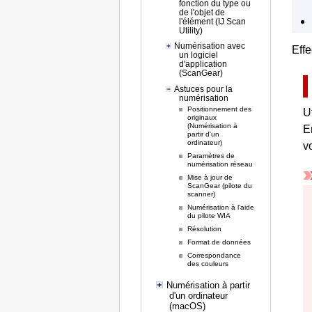
fonction du type ou
de l'objet de
l'élément (IJ Scan
Utility)
Numérisation avec
Effe
un logiciel
d'application
(ScanGear)
Astuces pour la
numérisation
Positionnement des
U
originaux
(Numérisation à
E
partir d'un
ordinateur)
v
Paramètres de
numérisation réseau
Mise à jour de
ScanGear (pilote du
scanner)
Numérisation à l'aide
du pilote WIA
Résolution
Format de données
Correspondance
des couleurs
Numérisation à partir
d'un ordinateur
(macOS)