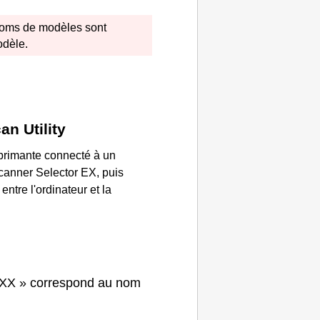
 noms de modèles sont
dèle.
an Utility
primante
connecté à un
canner Selector EX
, puis
ntre l'ordinateur et la
XXX » correspond au nom