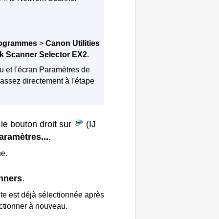
rogrammes
>
Canon Utilities
rk Scanner Selector EX2
.
au et l'écran Paramètres de
assez directement à l'étape
 le bouton droit sur
(
IJ
aramètres...
.
he.
nners
.
te
est déjà sélectionnée après
lectionner à nouveau.