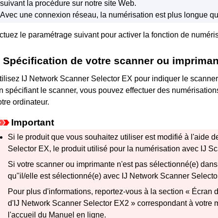
suivant la procédure sur notre site Web.
Avec une connexion réseau, la numérisation est plus longue q
ctuez le paramétrage suivant pour activer la fonction de numéri
Spécification de votre
scanner
ou
impriman
tilisez
IJ Network Scanner Selector EX
pour indiquer le
scanner
n spécifiant le
scanner
, vous pouvez effectuer des numérisations
otre ordinateur.
Important
Si le produit que vous souhaitez utiliser est modifié à l'aide 
Selector EX
, le produit utilisé pour la numérisation avec
IJ Sc
Si votre
scanner
ou
imprimante
n'est pas sélectionné(e) dan
qu''il/elle est sélectionné(e) avec
IJ Network Scanner Selecto
Pour plus d'informations, reportez-vous à la section « Écran
d'IJ Network Scanner Selector EX2 » correspondant à votre 
l'accueil du
Manuel en ligne
.