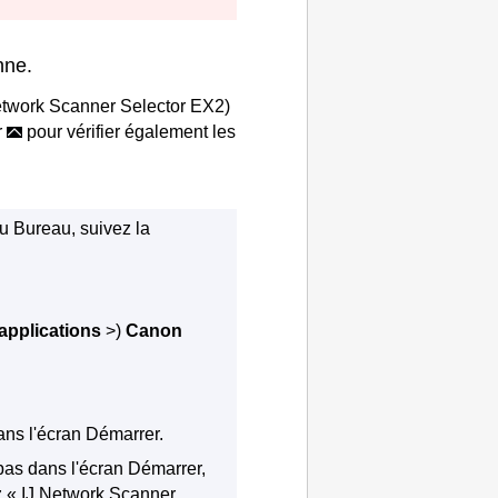
nne.
etwork Scanner Selector EX2
)
r
pour vérifier également les
du Bureau, suivez la
applications
>)
Canon
ns l'écran Démarrer.
pas dans l'écran Démarrer,
z «
IJ Network Scanner