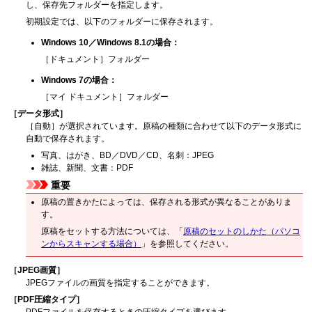
し、保存先フォルダーを指定します。
初期設定では、以下のフォルダーに保存されます。
Windows 10
／
Windows 8.1
の場合：
［
ドキュメント
］フォルダー
Windows 7
の場合：
［
マイ ドキュメント
］フォルダー
［
データ形式
］
［
自動
］が選択されています。
原稿の種類に合わせて以下のデータ形式に
自動で保存されます。
写真、はがき、BD／DVD／CD、名刺：
JPEG
雑誌、新聞、文書：
PDF
重要
原稿の置きかたによっては、保存される形式が異なることがありま
す。
原稿をセットする方法については、「
原稿のセットのしかた（パソコ
ンからスキャンする場合）
」を参照してください。
［
JPEG画質
］
JPEG
ファイルの画質を指定することができます。
［
PDF圧縮タイプ
］
PDF
ファイルを保存するときの圧縮タイプを選びます。