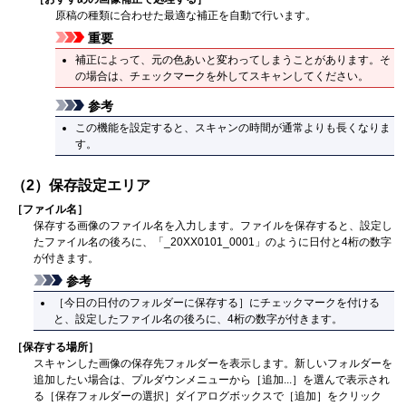
原稿の種類に合わせた最適な補正を自動で行います。
重要
補正によって、元の色あいと変わってしまうことがあります。
そ
の場合は、チェックマークを外してスキャンしてください。
参考
この機能を設定すると、スキャンの時間が通常よりも長くなりま
す。
（2）保存設定エリア
［
ファイル名
］
保存する画像のファイル名を入力します。
ファイルを保存すると、設定し
たファイル名の後ろに、「_20XX0101_0001」のように日付と4桁の数字
が付きます。
参考
［
今日の日付のフォルダーに保存する
］にチェックマークを付ける
と、設定したファイル名の後ろに、4桁の数字が付きます。
［
保存する場所
］
スキャンした画像の保存先フォルダーを表示します。
新しいフォルダーを
追加したい場合は、プルダウンメニューから［
追加...
］を選んで表示され
る［
保存フォルダーの選択
］ダイアログボックスで［
追加
］をクリック