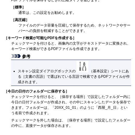
［
標準
］
通常は、この設定をお勧めします。
［
高圧縮
］
ファイルのデータ容量を圧縮して保存するため、ネットワークやサー
バーへの負担を軽減することができます。
［
キーワード検索が可能なPDFを作成する
］
チェックマークを付けると、画像内の文字がテキストデータに変換され、
キーワード検索ができる
PDF
ファイルを作成できます。
参考
スキャン設定ダイアログボックスの
（基本設定）シートにあ
る［
文書の言語
］で選ばれている言語で検索できる
PDF
ファイルが作
成されます。
［
今日の日付のフォルダーに保存する
］
チェックマークを付けると、［
保存する場所
］で設定したフォルダー内に
今日の日付フォルダーが作成され、その中にスキャンしたデータを保存で
きます。
フォルダーは、「20XX_01_01」のように「西暦_月_日」とい
う名前で作成されます。
チェックマークを外した場合は、［
保存する場所
］で設定したフォルダー
の中に、直接データが保存されます。