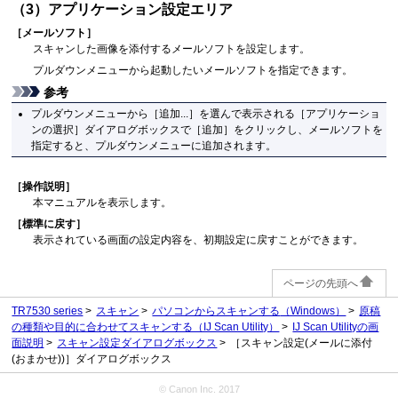
（3）アプリケーション設定エリア
［
メールソフト
］
スキャンした画像を添付するメールソフトを設定します。
プルダウンメニューから起動したいメールソフトを指定できます。
参考
プルダウンメニューから［
追加...
］を選んで表示される［
アプリケーショ
ンの選択
］ダイアログボックスで［
追加
］をクリックし、メールソフトを
指定すると、プルダウンメニューに追加されます。
［
操作説明
］
本マニュアルを表示します。
［
標準に戻す
］
表示されている画面の設定内容を、初期設定に戻すことができます。
ページの先頭へ
TR7530 series
スキャン
パソコンからスキャンする
（Windows）
原稿
の種類や目的に合わせてスキャンする（IJ Scan Utility）
IJ Scan Utilityの画
面説明
スキャン設定ダイアログボックス
［スキャン設定(メールに添付
(おまかせ))］ダイアログボックス
© Canon Inc. 2017