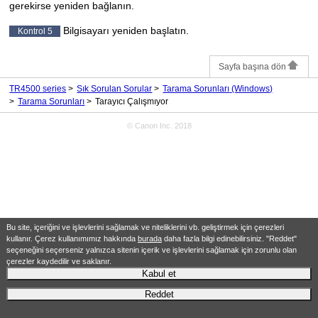
gerekirse yeniden bağlanın.
Bilgisayarı yeniden başlatın.
Kontrol 5
Sayfa başına dön
TR4500 series
Sık Sorulan Sorular
Tarama Sorunları
(Windows)
Tarama Sorunları
Tarayıcı Çalışmıyor
© Canon Inc. 2018
Bu site, içeriğini ve işlevlerini sağlamak ve niteliklerini vb. geliştirmek için çerezleri
kullanır. Çerez kullanımımız hakkında
burada
daha fazla bilgi edinebilirsiniz. "Reddet"
seçeneğini seçerseniz yalnızca sitenin içerik ve işlevlerini sağlamak için zorunlu olan
çerezler kaydedilir ve saklanır.
Kabul et
Reddet