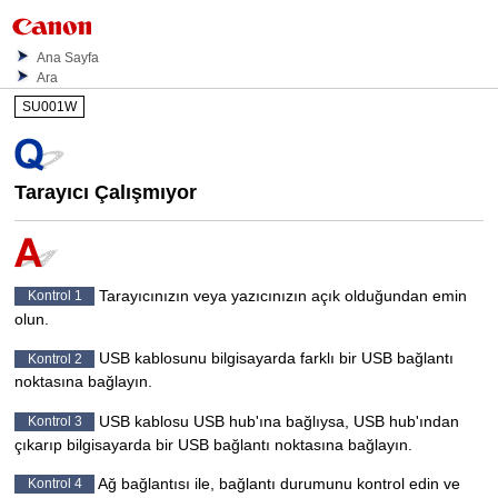
Ana Sayfa
Ara
SU001W
Tarayıcı Çalışmıyor
Tarayıcınızın
veya
yazıcınızın
açık olduğundan emin
Kontrol 1
olun.
USB
kablosunu bilgisayarda farklı bir
USB
bağlantı
Kontrol 2
noktasına bağlayın.
USB
kablosu
USB
hub'ına bağlıysa,
USB
hub'ından
Kontrol 3
çıkarıp bilgisayarda bir
USB
bağlantı noktasına bağlayın.
Ağ bağlantısı ile, bağlantı durumunu kontrol edin ve
Kontrol 4