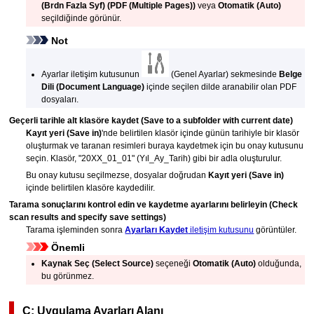
(Brdn Fazla Syf)
(PDF (Multiple Pages))
veya
Otomatik
(Auto)
seçildiğinde görünür.
Not
Ayarlar iletişim kutusunun
(Genel Ayarlar) sekmesinde
Belge
Dili
(Document Language)
içinde seçilen dilde aranabilir olan
PDF
dosyaları.
Geçerli tarihle alt klasöre kaydet
(Save to a subfolder with current date)
Kayıt yeri
(Save in)
'nde belirtilen klasör içinde günün tarihiyle bir klasör
oluşturmak ve taranan resimleri buraya kaydetmek için bu onay kutusunu
seçin.
Klasör, "20XX_01_01" (Yıl_Ay_Tarih) gibi bir adla oluşturulur.
Bu onay kutusu seçilmezse, dosyalar doğrudan
Kayıt yeri
(Save in)
içinde belirtilen klasöre kaydedilir.
Tarama sonuçlarını kontrol edin ve kaydetme ayarlarını belirleyin
(Check
scan results and specify save settings)
Tarama işleminden sonra
Ayarları Kaydet
iletişim kutusunu
görüntüler.
Önemli
Kaynak Seç
(Select Source)
seçeneği
Otomatik
(Auto)
olduğunda,
bu görünmez.
C: Uygulama Ayarları Alanı