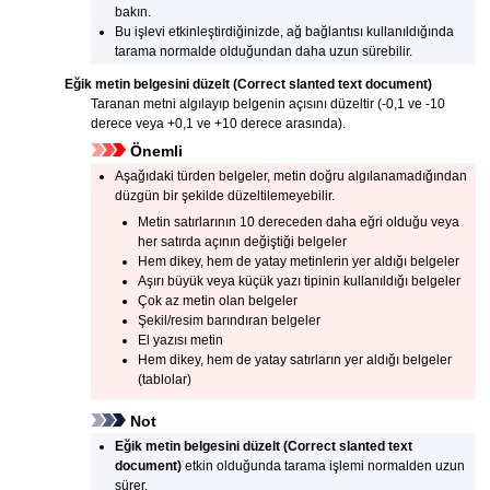
bakın.
Bu işlevi etkinleştirdiğinizde, ağ bağlantısı kullanıldığında
tarama normalde olduğundan daha uzun sürebilir.
Eğik metin belgesini düzelt
(Correct slanted text document)
Taranan metni algılayıp belgenin açısını düzeltir (-0,1 ve -10
derece veya +0,1 ve +10 derece arasında).
Önemli
Aşağıdaki türden belgeler, metin doğru algılanamadığından
düzgün bir şekilde düzeltilemeyebilir.
Metin satırlarının 10 dereceden daha eğri olduğu veya
her satırda açının değiştiği belgeler
Hem dikey, hem de yatay metinlerin yer aldığı belgeler
Aşırı büyük veya küçük yazı tipinin kullanıldığı belgeler
Çok az metin olan belgeler
Şekil/resim barındıran belgeler
El yazısı metin
Hem dikey, hem de yatay satırların yer aldığı belgeler
(tablolar)
Not
Eğik metin belgesini düzelt
(Correct slanted text
document)
etkin olduğunda tarama işlemi normalden uzun
sürer.