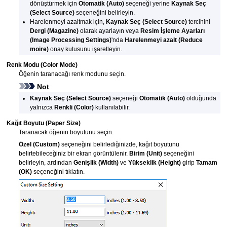
dönüştürmek için
Otomatik
(Auto)
seçeneği yerine
Kaynak Seç
(Select Source)
seçeneğini belirleyin.
Harelenmeyi azaltmak için,
Kaynak Seç
(Select Source)
tercihini
Dergi
(Magazine)
olarak ayarlayın veya
Resim İşleme Ayarları
(Image Processing Settings)
'nda
Harelenmeyi azalt
(Reduce
moire)
onay kutusunu işaretleyin.
Renk Modu
(Color Mode)
Öğenin taranacağı renk modunu seçin.
Not
Kaynak Seç
(Select Source)
seçeneği
Otomatik
(Auto)
olduğunda
yalnızca
Renkli
(Color)
kullanılabilir.
Kağıt Boyutu
(Paper Size)
Taranacak öğenin boyutunu seçin.
Özel
(Custom)
seçeneğini belirlediğinizde, kağıt boyutunu
belirtebileceğiniz bir ekran görüntülenir.
Birim
(Unit)
seçeneğini
belirleyin, ardından
Genişlik
(Width)
ve
Yükseklik
(Height)
girip
Tamam
(OK)
seçeneğini tıklatın.