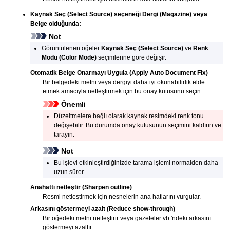
Kaynak Seç
(Select Source)
seçeneği
Dergi
(Magazine)
veya
Belge olduğunda:
Not
Görüntülenen öğeler
Kaynak Seç
(Select Source)
ve
Renk
Modu
(Color Mode)
seçimlerine göre değişir.
Otomatik Belge Onarmayı Uygula
(Apply Auto Document Fix)
Bir belgedeki metni veya dergiyi daha iyi okunabilirlik elde
etmek amacıyla netleştirmek için bu onay kutusunu seçin.
Önemli
Düzeltmelere bağlı olarak kaynak resimdeki renk tonu
değişebilir.
Bu durumda onay kutusunun seçimini kaldırın ve
tarayın.
Not
Bu işlevi etkinleştirdiğinizde tarama işlemi normalden daha
uzun sürer.
Anahattı netleştir
(Sharpen outline)
Resmi netleştirmek için nesnelerin ana hatlarını vurgular.
Arkasını göstermeyi azalt
(Reduce show-through)
Bir öğedeki metni netleştirir veya gazeteler vb.'ndeki arkasını
göstermeyi azaltır.