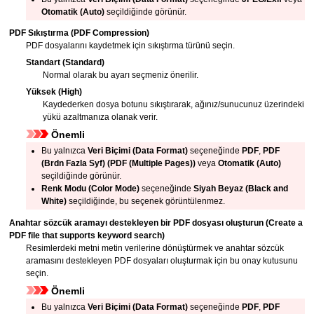
Otomatik
(Auto)
seçildiğinde görünür.
PDF Sıkıştırma
(PDF Compression)
PDF
dosyalarını kaydetmek için sıkıştırma türünü seçin.
Standart
(Standard)
Normal olarak bu ayarı seçmeniz önerilir.
Yüksek
(High)
Kaydederken dosya botunu sıkıştırarak, ağınız/sunucunuz üzerindeki
yükü azaltmanıza olanak verir.
Önemli
Bu yalnızca
Veri Biçimi
(Data Format)
seçeneğinde
PDF
,
PDF
(Brdn Fazla Syf)
(PDF (Multiple Pages))
veya
Otomatik
(Auto)
seçildiğinde görünür.
Renk Modu
(Color Mode)
seçeneğinde
Siyah Beyaz
(Black and
White)
seçildiğinde, bu seçenek görüntülenmez.
Anahtar sözcük aramayı destekleyen bir PDF dosyası oluşturun
(Create a
PDF file that supports keyword search)
Resimlerdeki metni metin verilerine dönüştürmek ve anahtar sözcük
aramasını destekleyen
PDF
dosyaları oluşturmak için bu onay kutusunu
seçin.
Önemli
Bu yalnızca
Veri Biçimi
(Data Format)
seçeneğinde
PDF
,
PDF