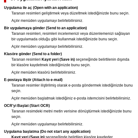
Uygulama ile aç
(Open with an application)
Taranan resimleri geliştirmek veya düzeltmek istediğinizde bunu seçin.
Açılır menüden uygulamayı belirtebilirsiniz.
Bir uygulamaya gönder
(Send to an application)
Taranan resimleri, resimleri incelemenizi veya düzenlemenizi sağlayan
bir uygulamada olduğu gibi kullanmak istediğinizde bunu seçin.
Açılır menüden uygulamayı belirtebilirsiniz.
Klasöre gönder
(Send to a folder)
Taranan resimleri
Kayıt yeri
(Save in)
seçeneğinde belirtilenin dışında
bir klasöre kaydetmek istediğinizde bunu seçin.
Açılır menüden klasörü belirtebilirsiniz.
E-postaya iliştir
(Attach to e-mail)
Taranan resimler iliştirilmiş olarak e-posta göndermek istediğinizde bunu
seçin.
Açılır menüden başlatmak istediğiniz e-posta istemcisini belirtebilirsiniz.
OCR'yi Başlat
(Start OCR)
Taranan resimdeki metni metin verisine dönüştürmek istediğinizde bunu
seçin.
Açılır menüden uygulamayı belirtebilirsiniz.
Uygulama başlatma
(Do not start any application)
Kayıt yeri
(Save in)
seçeneğinde belirtilen klasöre kaydeder.