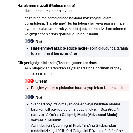
Harelenmeyi azalt
(Reduce moire)
Harelenme desenlerini azaltır.
Yazdırılan malzemeler ince noktalar koleksiyonu olarak
görüntülenir.
"Harelenme", bu tür fotoğraflar veya resimler ince
ayarlı noktalar taranarak yazdırıldığında düzensiz derecelenme
ve çizgi desenlerinin göründüğü bir durumdur.
Not
Harelenmeyi azalt
(Reduce moire)
etkin olduğunda tarama
işlemi normalden uzun sürer.
Cilt yeri gölgesini azalt
(Reduce gutter shadow)
Açık kitapçıklar taranırken sayfalar arasında görünen cilt payı
gölgelerini azaltır.
Önemli
Bu işlev yalnızca plakadan tarama yapılırken kullanılabilir.
Not
Standart boyutta olmayan öğeleri veya belirtilen alanları
tararken cilt payı gölgelerini düzeltmek için
ScanGear
'ın
(tarayıcı sürücüsü)
Gelişmiş Modu
(Advanced Mode)
sekmesini kullanın.
Ayrıntılar için
Çevrimiçi El Kitabı
'nın Ana Sayfasından
modelinizle ilgili "Cilt Yeri Gölgesini Düzeltme" bölümüne