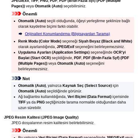
JPEG/Exif
,
TIFF
,
PNG
,
PDF
,
PDF (Brdn Fazla Syf)
(PDF (Multiple
Pages))
veya
Otomatik
(Auto)
seçebilirsiniz.
Önemli
Otomatik
(Auto)
seçili olduğunda, öğeyi yerleştirme şeklinize bağlı
olarak kaydetme biçimi farklı olabilir.
Orijinalleri Konumlandırma (Bilgisayardan Tarama)
Renk Modu
(Color Mode)
seçeneği
Siyah Beyaz
(Black and White)
olarak ayarlandığında,
JPEG/Exif
seçeneğini belirleyemezsiniz.
Uygulama Ayarları
(Application Settings)
seçeneğinde
OCR'yi
Başlat
(Start OCR)
seçildiğinde,
PDF
,
PDF (Brdn Fazla Syf)
(PDF
(Multiple Pages))
veya
Otomatik
(Auto)
seçeneğini
belirleyemezsiniz.
Not
Otomatik
(Auto)
, yalnızca
Kaynak Seç
(Select Source)
için
Otomatik
(Auto)
seçildiğinde görünür.
Ağ bağlantısı kullanıldığında,
Veri Biçimi
(Data Format)
içerisinde
TIFF
ya da
PNG
seçtiğinizde tarama normalde olduğundan daha
uzun sürebilir.
JPEG Resim Kalitesi
(JPEG Image Quality)
JPEG
dosyalarının resim kalitesini belirtebilirsiniz.
Önemli
Bu yalnızca
Veri Biçimi
(Data Format)
seçeneğinde
JPEG/Exif
veya