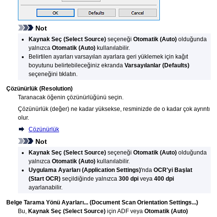
Not
Kaynak Seç
(Select Source)
seçeneği
Otomatik
(Auto)
olduğunda
yalnızca
Otomatik
(Auto)
kullanılabilir.
Belirtilen ayarları varsayılan ayarlara geri yüklemek için kağıt
boyutunu belirtebileceğiniz ekranda
Varsayılanlar
(Defaults)
seçeneğini tıklatın.
Çözünürlük
(Resolution)
Taranacak öğenin çözünürlüğünü seçin.
Çözünürlük (değer) ne kadar yüksekse, resminizde de o kadar çok ayrıntı
olur.
Çözünürlük
Not
Kaynak Seç
(Select Source)
seçeneği
Otomatik
(Auto)
olduğunda
yalnızca
Otomatik
(Auto)
kullanılabilir.
Uygulama Ayarları
(Application Settings)
'nda
OCR'yi Başlat
(Start OCR)
seçildiğinde yalnızca
300 dpi
veya
400 dpi
ayarlanabilir.
Belge Tarama Yönü Ayarları...
(Document Scan Orientation Settings...)
Bu,
Kaynak Seç
(Select Source)
için
ADF
veya
Otomatik
(Auto)