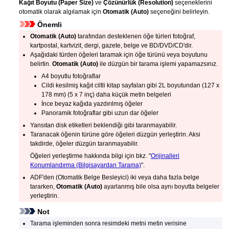
Kağıt Boyutu
(Paper Size)
ve
Çözünürlük
(Resolution)
seçeneklerini
otomatik olarak algılamak için
Otomatik
(Auto)
seçeneğini belirleyin.
Önemli
Otomatik
(Auto)
tarafından desteklenen öğe türleri fotoğraf,
kartpostal, kartvizit, dergi, gazete, belge ve BD/DVD/CD'dir.
Aşağıdaki türden öğeleri taramak için öğe türünü veya boyutunu
belirtin.
Otomatik
(Auto)
ile düzgün bir tarama işlemi yapamazsınız.
A4 boyutlu fotoğraflar
Cildi kesilmiş kağıt ciltli kitap sayfaları gibi 2L boyutundan (127 x
178 mm) (5 x 7 inç) daha küçük metin belgeleri
İnce beyaz kağıda yazdırılmış öğeler
Panoramik fotoğraflar gibi uzun dar öğeler
Yansıtan disk etiketleri beklendiği gibi taranmayabilir.
Taranacak öğenin türüne göre öğeleri düzgün yerleştirin.
Aksi
takdirde, öğeler düzgün taranmayabilir.
Öğeleri yerleştirme hakkında bilgi için bkz. "
Orijinalleri
Konumlandırma (Bilgisayardan Tarama)
".
ADF'den (Otomatik Belge Besleyici)
iki veya daha fazla belge
tararken,
Otomatik
(Auto)
ayarlanmış bile olsa aynı boyutta belgeler
yerleştirin.
Not
Tarama işleminden sonra resimdeki metni metin verisine