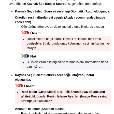
ayar öğeleri
Kaynak Seç
(Select Source)
seçeneğine göre değişir.
Kaynak Seç
(Select Source)
seçeneği
Otomatik
(Auto)
olduğunda:
Önerilen resim düzeltmeyi uygula
(Apply recommended image
correction)
Öğe türüne göre uygun düzeltmeleri otomatik olarak uygular.
Önemli
Düzeltmelere bağlı olarak kaynak resimdeki renk tonu
değişebilir.
Bu durumda onay kutusunun seçimini kaldırın ve
tarayın.
Not
Bu işlevi etkinleştirdiğinizde tarama işlemi normalden daha
uzun sürer.
Kaynak Seç
(Select Source)
seçeneği
Fotoğraf
(Photo)
olduğunda:
Önemli
Renk Modu
(Color Mode)
seçeneği
Siyah Beyaz
(Black and
White)
olduğunda,
Resim İşleme Ayarları
(Image Processing
Settings)
kullanılamaz.
Anahattı netleştir
(Sharpen outline)
Resmi netleştirmek için nesnelerin ana hatlarını vurgular.