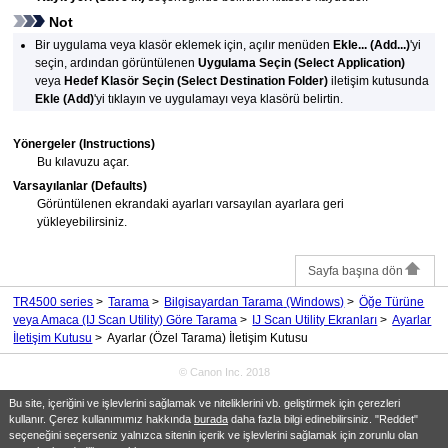
Not
Bir uygulama veya klasör eklemek için, açılır menüden
Ekle...
(Add...)
'yi
seçin, ardından görüntülenen
Uygulama Seçin
(Select Application)
veya
Hedef Klasör Seçin
(Select Destination Folder)
iletişim kutusunda
Ekle
(Add)
'yi tıklayın ve uygulamayı veya klasörü belirtin.
Yönergeler
(Instructions)
Bu kılavuzu açar.
Varsayılanlar
(Defaults)
Görüntülenen ekrandaki ayarları varsayılan ayarlara geri
yükleyebilirsiniz.
Sayfa başına dön
TR4500 series
Tarama
Bilgisayardan Tarama
(Windows)
Öğe Türüne
veya Amaca (IJ Scan Utility) Göre Tarama
IJ Scan Utility Ekranları
Ayarlar
İletişim Kutusu
Ayarlar (Özel Tarama) İletişim Kutusu
© Canon Inc. 2018
Bu site, içeriğini ve işlevlerini sağlamak ve niteliklerini vb. geliştirmek için çerezleri
kullanır. Çerez kullanımımız hakkında
burada
daha fazla bilgi edinebilirsiniz. "Reddet"
seçeneğini seçerseniz yalnızca sitenin içerik ve işlevlerini sağlamak için zorunlu olan