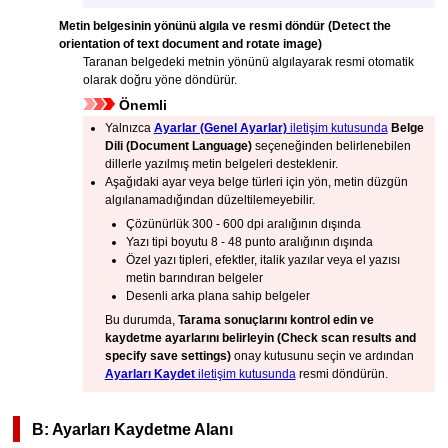
Metin belgesinin yönünü algıla ve resmi döndür
(Detect the
orientation of text document and rotate image)
Taranan belgedeki metnin yönünü algılayarak resmi otomatik
olarak doğru yöne döndürür.
Önemli
Yalnızca
Ayarlar (Genel Ayarlar)
iletişim kutusunda
Belge
Dili
(Document Language)
seçeneğinden belirlenebilen
dillerle yazılmış metin belgeleri desteklenir.
Aşağıdaki ayar veya belge türleri için yön, metin düzgün
algılanamadığından düzeltilemeyebilir.
Çözünürlük 300 - 600 dpi aralığının dışında
Yazı tipi boyutu 8 - 48 punto aralığının dışında
Özel yazı tipleri, efektler, italik yazılar veya el yazısı
metin barındıran belgeler
Desenli arka plana sahip belgeler
Bu durumda,
Tarama sonuçlarını kontrol edin ve
kaydetme ayarlarını belirleyin
(Check scan results and
specify save settings)
onay kutusunu seçin ve ardından
Ayarları Kaydet
iletişim kutusunda
resmi döndürün.
B: Ayarları Kaydetme Alanı