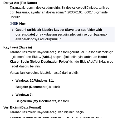
Dosya Adı
(File Name)
Taranacak resmin dosya adını girin.
Bir dosya kaydettiğinizde, tarih ve
dört basamak, ayarlanan dosya adına "_20XX0101_0001" biçiminde
iliştirilir.
Not
Geçerli tarihle alt klasöre kaydet
(Save to a subfolder with
current date)
onay kutusunu seçtiğinizde, tarih ve dört basamak
eklenerek dosya adı oluşturulur.
Kayıt yeri
(Save in)
Taranan resimlerin kaydedileceği klasörü görüntüler.
Klasör eklemek için
açılır menüden
Ekle...
(Add...)
seçeneğini belirleyin, ardından
Hedef
Klasör Seçin
(Select Destination Folder)
içinde
Ekle
(Add)
'yi tıklayın ve
hedef klasörü belirtin.
Varsayılan kaydetme klasörleri aşağıdaki gibidir.
Windows 10
/
Windows 8.1
:
Belgeler
(Documents)
klasörü
Windows 7
:
Belgelerim
(My Documents)
klasörü
Veri Biçimi
(Data Format)
Taranan resimlerin kaydedileceği veri biçimini seçin.