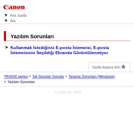
Ana Sayfa
Ara
Yazılım Sorunları
Kullanmak İstediğiniz E-posta İstemcisi, E-posta
İstemcisinin Seçildiği Ekranda Görüntülenmiyor
Sayfa başına dön
TR4500 series
Sık Sorulan Sorular
Tarama Sorunları
(Windows)
Yazılım Sorunları
© Canon Inc. 2018