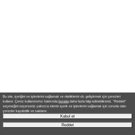
Bu site, içeriğini ve işlevlerini sağlamak ve niteliklerini vb. geliştirmek için çerezleri
kullanır. Çerez kullanımımız hakkında
burada
daha fazla bilgi edinebilirsiniz. "Reddet"
seçeneğini seçerseniz yalnızca sitenin içerik ve işlevlerini sağlamak için zorunlu olan
çerezler kaydedilir ve saklanır.
Kabul et
Reddet