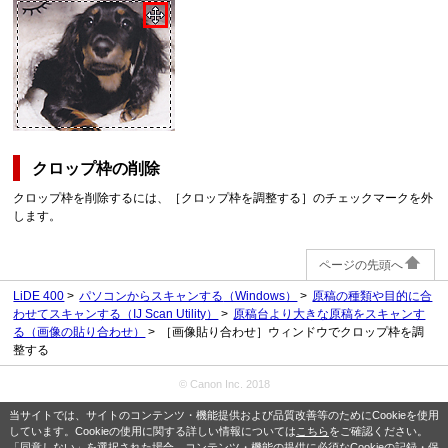
クロップ枠の削除
クロップ枠を削除するには、［
クロップ枠を調整する
］のチェックマークを外
します。
ページの先頭へ
LiDE 400
パソコンからスキャンする
（Windows）
原稿の種類や目的に合
わせてスキャンする（IJ Scan Utility）
原稿台より大きな原稿をスキャンす
る（画像の貼り合わせ）
［画像貼り合わせ］ウィンドウでクロップ枠を調
整する
© Canon Inc. 2018
当サイトでは、サイトのコンテンツ・機能提供および品質改善等のためにCookieを使用
しています。Cookieの使用に関する詳しい情報については
こちら
をご確認ください。
「同意しない」を選択された場合、コンテンツ・機能の提供に必須なCookieの記録・保