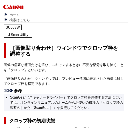
ホーム
検索はこちら
SU053W
IJ Scan Utility
［
画像貼り合わせ
］ウィンドウでクロップ枠を
調整する
画像の必要な範囲だけを選び、スキャンするときに不要な部分を取り除くこと
を「クロップ」といいます。
［
画像貼り合わせ
］ウィンドウでは、プレビュー領域に表示された画像に対し
てクロップ枠を指定できます。
参考
ScanGear
（スキャナードライバー）でクロップ枠を調整する方法につい
ては、
オンラインマニュアル
のホームからお使いの機種の「クロップ枠の
調整のしかた（ScanGear）」を参照してください。
クロップ枠の初期状態