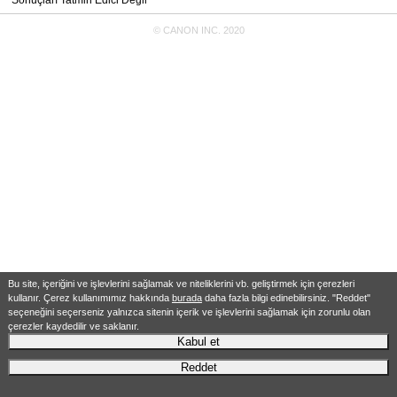
Sonuçları Tatmin Edici Değil
© CANON INC. 2020
Bu site, içeriğini ve işlevlerini sağlamak ve niteliklerini vb. geliştirmek için çerezleri
kullanır. Çerez kullanımımız hakkında
burada
daha fazla bilgi edinebilirsiniz. "Reddet"
seçeneğini seçerseniz yalnızca sitenin içerik ve işlevlerini sağlamak için zorunlu olan
çerezler kaydedilir ve saklanır.
Kabul et
Reddet