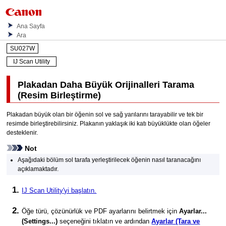
Ana Sayfa
Ara
SU027W
IJ Scan Utility
Plakadan Daha Büyük Orijinalleri Tarama
(Resim Birleştirme)
Plakadan büyük olan bir öğenin sol ve sağ yarılarını tarayabilir ve tek bir
resimde birleştirebilirsiniz.
Plakanın yaklaşık iki katı büyüklükte olan öğeler
desteklenir.
Not
Aşağıdaki bölüm sol tarafa yerleştirilecek öğenin nasıl taranacağını
açıklamaktadır.
IJ Scan Utility
'yi başlatın.
Öğe türü, çözünürlük ve PDF ayarlarını belirtmek için
Ayarlar...
(Settings...)
seçeneğini tıklatın ve ardından
Ayarlar (Tara ve