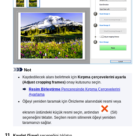
Not
Kaydedilecek alanı belirtmek için
Kırpma çerçevelerini ayarla
(Adjust cropping frames)
onay kutusunu seçin.
Resim Birleştirme
Penceresinde Kırpma Çerçevelerini
Ayarlama
Öğeyi yeniden taramak için Önizleme alanındaki resmi veya
ekranın üstündeki küçük resmi seçin, ardından
(Sil)
seçeneğini tıklatın.
Seçilen resim silinerek öğeyi yeniden
taramanızı sağlar.
Kaydet
(Save)
seçeneğini tıklatın.