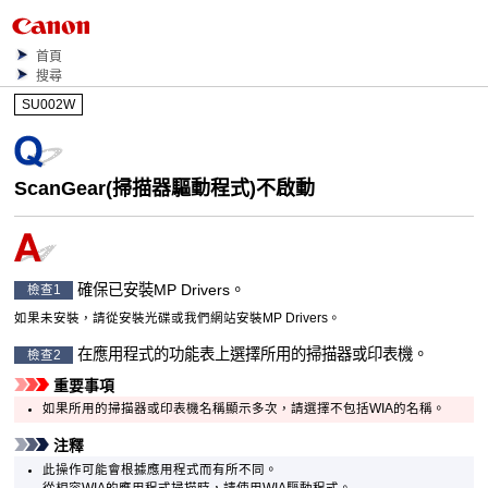
首頁
搜尋
SU002W
ScanGear
(掃描器驅動程式)不啟動
確保已安裝
MP Drivers
。
檢查1
如果未安裝，請從
安裝光碟
或我們網站安裝
MP Drivers
。
在應用程式的功能表上選擇所用的
掃描器
或
印表機
。
檢查2
重要事項
如果所用的
掃描器
或
印表機
名稱顯示多次，請選擇不包括
WIA
的名稱。
注釋
此操作可能會根據應用程式而有所不同。
從相容
WIA
的應用程式掃描時，請使用
WIA
驅動程式。