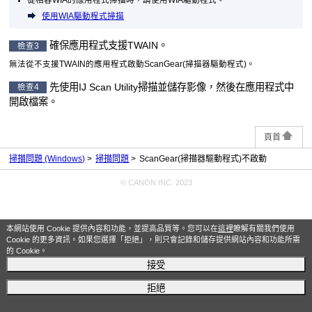
使用
WIA
驅動程式掃描
確保應用程式支援
TWAIN
。
檢查3
無法從不支援
TWAIN
的應用程式啟動
ScanGear
(掃描器驅動程式)。
先使用
IJ Scan Utility
掃描並儲存影像，然後在應用程式中
檢查4
開啟檔案。
頁首
掃描問題
(Windows)
掃描問題
ScanGear(掃描器驅動程式)不啟動
© CANON INC. 2023
本網站使用 Cookie 提供內容和功能，並提高品質等。您可以在
這裡
瞭解有關我們使用
Cookie 的更多資訊。如果您選擇「拒絕」，則只會記錄和儲存提供網站內容和功能所需
的 Cookie。
接受
拒絕