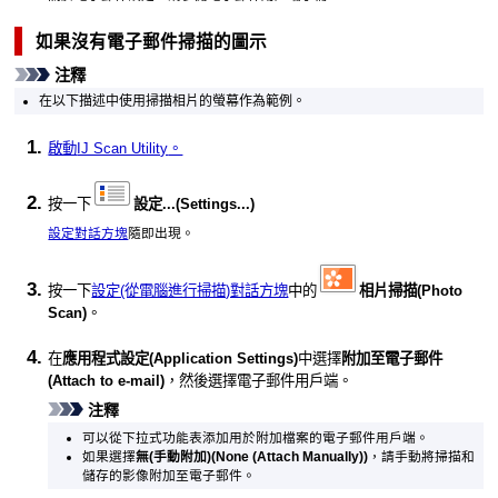
如果沒有電子郵件掃描的圖示
注釋
在以下描述中使用掃描相片的螢幕作為範例。
啟動
IJ Scan Utility
。
按一下
設定...
(Settings...)
設定對話方塊
隨即出現。
按一下
設定(從電腦進行掃描)對話方塊
中的
相片掃描
(Photo
Scan)
。
在
應用程式設定
(Application Settings)
中選擇
附加至電子郵件
(Attach to e-mail)
，然後選擇電子郵件用戶端。
注釋
可以從下拉式功能表添加用於附加檔案的電子郵件用戶端。
如果選擇
無(手動附加)
(None (Attach Manually))
，請手動將掃描和
儲存的影像附加至電子郵件。