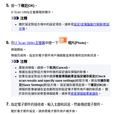
按一下
確定
(OK)
。
IJ Scan Utility
主螢幕隨即顯示。
注釋
關於設定對話方塊中的設定項目，請參見
設定(從電腦進行掃描)對話
方塊
。
在
IJ Scan Utility主螢幕
中按一下
相片
(Photo)
。
掃描開始。
掃描完成時，指定的電子郵件用戶端啟動並將影像附加到新訊息。
注釋
要取消掃描，請按一下
取消
(Cancel)
。
根據在設定對話方塊中所做的設定儲存掃描的影像。
如果在設定對話方塊中選擇
檢查掃描結果並指定儲存設定
(Check
scan results and specify save settings)
核取方塊，將出現
儲存設
定
(Save Settings)
對話方塊。
設定儲存選項並按一下
確定
(OK)
後，
掃描的影像被儲存並自動附加到指定電子郵件用戶端的新訊息。
關
於如何在儲存前檢查掃描結果，請參見
檢查掃描結果後儲存
。
指定電子郵件的接收者，輸入主題和訊息，然後傳送電子郵件。
關於電子郵件設定，請參閱電子郵件用戶端手冊。