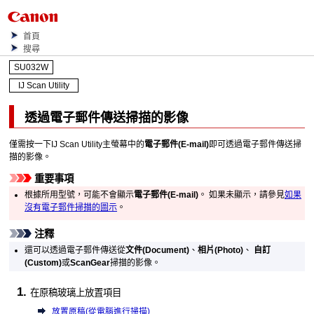
首頁
搜尋
SU032W
IJ Scan Utility
透過電子郵件傳送掃描的影像
僅需按一下
IJ Scan Utility
主螢幕中的
電子郵件
(E-mail)
即可透過電子郵件傳送掃
描的影像。
重要事項
根據所用型號，可能不會顯示
電子郵件
(E-mail)
。
如果未顯示，請參見
如果
沒有電子郵件掃描的圖示
。
注釋
還可以透過電子郵件傳送從
文件
(Document)
、
相片
(Photo)
、
自訂
(Custom)
或
ScanGear
掃描的影像。
在原稿玻璃上放置項目
放置原稿(從電腦進行掃描)