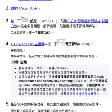
啟動
IJ Scan Utility
。
按一下
設定...
(Settings...)
，然後在
設定(從電腦進行掃描)對話
方塊
中設定項目類型、解析度等，然後選擇電子郵件用戶端。
完成設定時，按一下
確定
(OK)
。
在
IJ Scan Utility主螢幕
中按一下
電子郵件
(E-mail)
。
掃描開始。
掃描完成時，指定的電子郵件用戶端啟動並將影像附加到新訊息。
注釋
要取消掃描，請按一下
取消
(Cancel)
。
根據在設定對話方塊中所做的設定儲存掃描的影像。
如果在設定對話方塊中選擇
檢查掃描結果並指定儲存設定
(Check
scan results and specify save settings)
核取方塊，將出現
儲存設
定
(Save Settings)
對話方塊。
設定儲存選項並按一下
確定
(OK)
後，
掃描的影像被儲存並自動附加到指定電子郵件用戶端的新訊息。
關
於如何在儲存前檢查掃描結果，請參見
檢查掃描結果後儲存
。
指定電子郵件的接收者，輸入主題和訊息，然後傳送電子郵件。
關於電子郵件設定，請參閱電子郵件用戶端手冊。