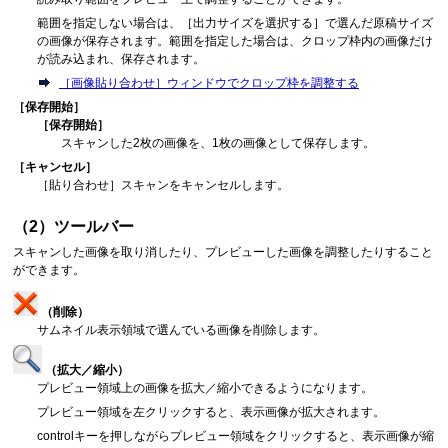
範囲を指定しない場合は、［
出力サイズを選択する
］で選んだ原稿サイズ
の画像が保存されます。
範囲を指定した場合は、クロップ枠内の画像だけ
が読み込まれ、保存されます。
［
画像貼り合わせ
］ウィンドウでクロップ枠を調整する
［
保存開始
］
［
保存開始
］
スキャンした2枚の画像を、1枚の画像として保存します。
［
キャンセル
］
［
貼り合わせ
］スキャンをキャンセルします。
（2）ツールバー
スキャンした画像を取り消したり、プレビューした画像を調整したりすること
ができます。
（削除）
サムネイル表示領域で選んでいる画像を削除します。
（拡大／縮小）
プレビュー領域上の画像を拡大／縮小できるようになります。
プレビュー領域を左クリックすると、表示画像が拡大されます。
controlキーを押しながらプレビュー領域をクリックすると、表示画像が縮