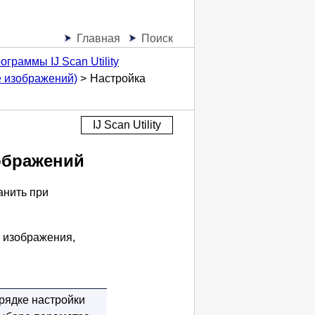
Главная
Поиск
граммы IJ Scan Utility
 изображений)
Настройка
IJ Scan Utility
ображений
анить при
 изображения,
рядке настройки