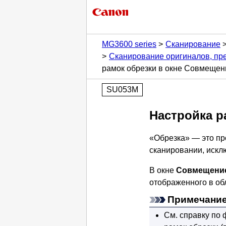
MG3600 series
Сканирование
Сканирование оригиналов, пр
рамок обрезки в окне Совмеще
SU053M
Настройка р
«Обрезка» — это пр
сканировании, искл
В окне
Совмещение
отображенного в об
Примечание
См. справку по