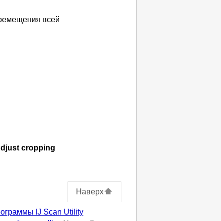
ремещения всей
djust cropping
Наверх
граммы IJ Scan Utility