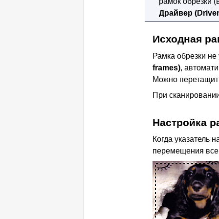
рамок обрезки 
Драйвер
(Driver
Исходная ра
Рамка обрезки не 
frames)
, автомат
Можно перетащить 
При сканировании
Настройка р
Когда указатель 
перемещения всей