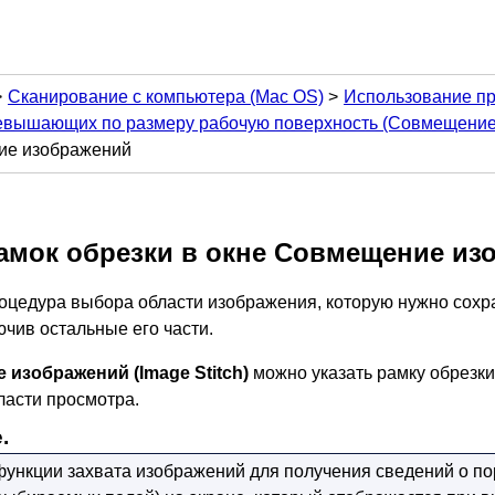
Сканирование с компьютера
(Mac OS)
Использование про
евышающих по размеру рабочую поверхность (Совмещение
ние изображений
амок обрезки в окне
Совмещение из
оцедура выбора области изображения, которую нужно сохр
ючив остальные его части.
 изображений
(Image Stitch)
можно указать рамку обрезки
ласти просмотра.
.
 функции
захвата изображений
для получения сведений о по