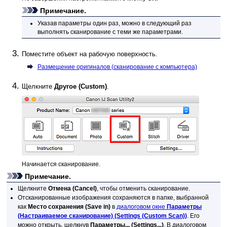
Примечание.
Указав параметры один раз, можно в следующий раз
выполнять сканирование с теми же параметрами.
Поместите объект на рабочую поверхность.
Размещение оригиналов (сканирование с компьютера)
Щелкните
Другое
(Custom)
.
Начинается сканирование.
Примечание.
Щелкните
Отмена
(Cancel)
, чтобы отменить сканирование.
Отсканированные изображения сохраняются в папке, выбранной
как
Место сохранения
(Save in)
в
диалоговом окне
Параметры
(Настраиваемое сканирование)
(Settings (Custom Scan))
. Его
можно открыть, щелкнув
Параметры...
(Settings...)
.
В диалоговом