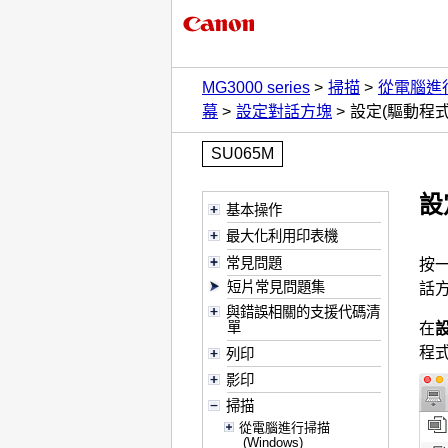
MG3000 series
掃描
從電腦進
幕
設定對話方塊
設定(驅動程
SU065M
設
基本操作
最大化利用印表機
常見問題
按
短片常見問題集
話
與錯誤相關的支援代碼清
單
在
程
列印
影印
掃描
從電腦進行掃描
(Windows)