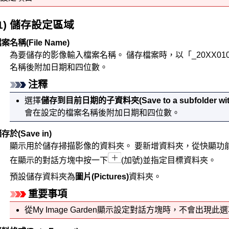
(1) 儲存設定區域
檔案名稱
(File Name)
為要儲存的影像輸入檔案名稱。
儲存檔案時，以「_20XX01
名稱後附加日期和四位數。
注釋
選擇
儲存到目前日期的子資料夾
(Save to a subfolder wi
會在設定的檔案名稱後附加日期和四位數。
儲存於
(Save in)
顯示用於儲存掃描影像的資料夾。
要新增資料夾，從快顯功
在顯示的對話方塊中按一下
(加號)並指定目標資料夾。
預設儲存資料夾為
圖片
(Pictures)
資料夾。
重要事項
從
My Image Garden
顯示設定對話方塊時，不會出現此選