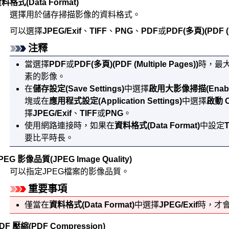
資料格式
(Data Format)
選擇用於儲存掃描影像的資料格式。
可以選擇
JPEG/Exif
、
TIFF
、
PNG
、
PDF
或
PDF(多頁)
(PDF (
注釋
當選擇
PDF
或
PDF(多頁)
(PDF (Multiple Pages))
時，最大可
素的影像。
在
儲存設定
(Save Settings)
中選擇
啟用大影像掃描
(Enab
塊或在
應用程式設定
(Application Settings)
中選擇
啟動 
擇
JPEG/Exif
、
TIFF
或
PNG
。
使用網路連接時，如果在
資料格式
(Data Format)
中設定
T
要比平時長。
PEG 影像品質
(JPEG Image Quality)
可以指定
JPEG
檔案的影像品質。
重要事項
僅當在
資料格式
(Data Format)
中選擇
JPEG/Exif
時，才
DF 壓縮
(PDF Compression)