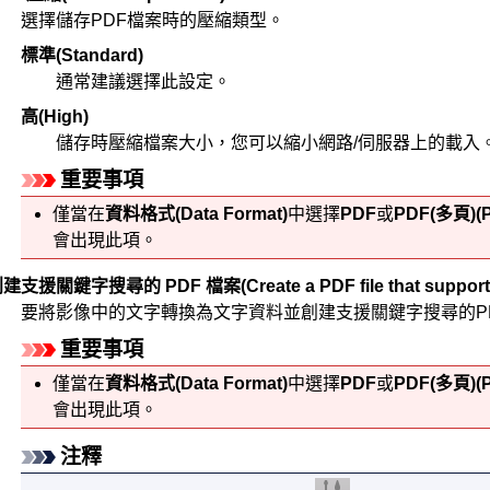
選擇儲存
PDF
檔案時的壓縮類型。
標準
(Standard)
通常建議選擇此設定。
高
(High)
儲存時壓縮檔案大小，您可以縮小網路/伺服器上的載入
重要事項
僅當在
資料格式
(Data Format)
中選擇
PDF
或
PDF(多頁)
(
會出現此項。
創建支援關鍵字搜尋的 PDF 檔案
(Create a PDF file that suppo
要將影像中的文字轉換為文字資料並創建支援關鍵字搜尋的
P
重要事項
僅當在
資料格式
(Data Format)
中選擇
PDF
或
PDF(多頁)
(
會出現此項。
注釋