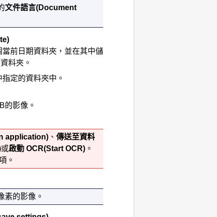
的
文件語言
(Document
te)
個當前日期資料夾，並在其中儲
)的資料夾。
中指定的資料夾中。
GB的影像。
n application)
、
傳送至資料
)
或
啟動 OCR
(Start OCR)
。
項。
2像素的影像。
save settings)