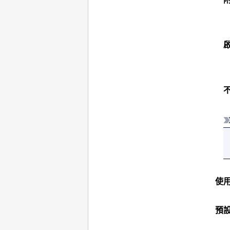
啟
使
預