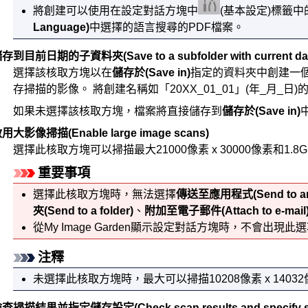
將創建可以使用在設定對話方塊中
(基本設定)標籤中
Language)
中選擇的語言搜尋的
PDF
檔案。
儲存到目前日期的子資料夾
(Save to a subfolder with current da
選擇該核取方塊以在
儲存於
(Save in)
指定的資料夾中創建一
存掃描的影像。
將創建名稱如「20XX_01_01」(年_月_日
如果未選擇該核取方塊，檔案將直接儲存到
儲存於
(Save in)
啟用大影像掃描
(Enable large image scans)
選擇此核取方塊可以掃描最大21000像素 x 30000像素和1.8
重要事項
選擇此核取方塊時，無法選擇
傳送至應用程式
(Send to a
夾
(Send to a folder)
、
附加至電子郵件
(Attach to e-mail
從
My Image Garden
顯示設定對話方塊時，不會出現此選
注釋
未選擇此核取方塊時，最大可以掃描10208像素 x 1403
檢查掃描結果並指定儲存設定
(Check scan results and specify 