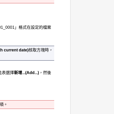
01_0001」格式在設定的檔案
th current date)
核取方塊時，
能表選擇
新增...
(Add...)
，然後
項。