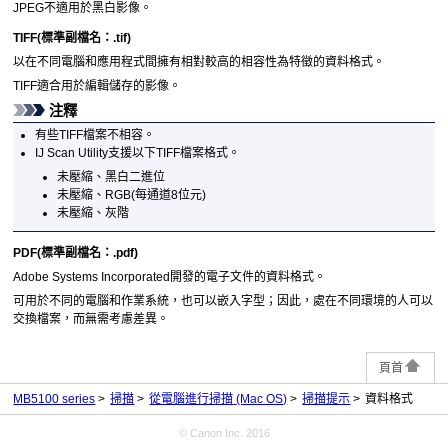
JPEG
不適用於黑白影像。
TIFF
(標準副檔名：
.tif
)
以在不同電腦和應用程式間擁有相對較高的相容性為特徵的資料格式。
TIFF
適合用於編輯儲存的影像。
注釋
有些
TIFF
檔案不相容。
IJ Scan Utility
支援以下
TIFF
檔案格式。
未壓縮、黑白二進位
未壓縮、RGB(每通道8位元)
未壓縮、灰階
PDF
(標準副檔名：
.pdf
)
Adobe Systems Incorporated
開發的電子文件的資料格式。
可用於不同的電腦和作業系統，也可以嵌入字型；因此，處在不同環境的人可以
交換檔案，而無需考慮差異。
頁首
MB5100 series
掃描
從電腦進行掃描
(Mac OS)
掃描提示
資料格式
© Canon Inc. 2016