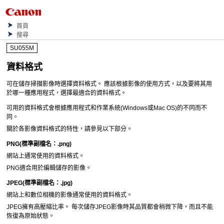
首頁
搜尋
SU055M
資料格式
可在儲存掃描影像時選擇資料格式。
應該根據影像的使用方式，以及要將其用
於哪一種應用程式，選擇最適合的資料格式。
可用的資料格式會根據應用程式和作業系統(
Windows
或
Mac OS
)的不同而不
同。
關於各影像資料格式的特性，請參見以下部分。
PNG
(標準副檔名：
.png
)
網站上通常使用的資料格式。
PNG
適合用於編輯儲存的影像。
JPEG
(標準副檔名：
.jpg
)
網站上和數位相機的影像通常使用的資料格式。
JPEG
擁有高壓縮比率。
每次儲存
JPEG
影像時其品質都會稍微下降，而且不能
恢復為原始狀態。