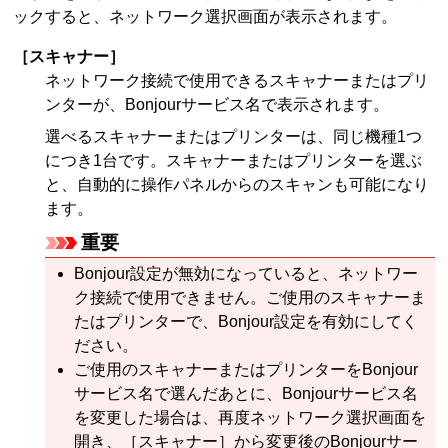
ックすると、ネットワーク選択画面が表示されます。
［
スキャナー
］
ネットワーク接続で使用できる
スキャナー
または
プリ
ンター
が、
Bonjour
サービス名で表示されます。
選べる
スキャナー
または
プリンター
は、同じ機種1つ
につき1台です。
スキャナー
または
プリンター
を選ぶ
と、自動的に
操作パネル
からのスキャンも可能になり
ます。
重要
Bonjour
設定が無効になっていると、ネットワー
ク接続で使用できません。
ご使用の
スキャナー
ま
たは
プリンター
で、
Bonjour
設定を有効にしてく
ださい。
ご使用の
スキャナー
または
プリンター
を
Bonjour
サービス名で選んだあとに、
Bonjour
サービス名
を変更した場合は、再度ネットワーク選択画面を
開き、［
スキャナー
］から変更後の
Bonjour
サー