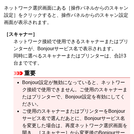
ネットワーク選択画面にある［
操作パネルからのスキャン
設定
］をクリックすると、
操作パネル
からのスキャン設定
画面が表示されます。
［
スキャナー
］
ネットワーク接続で使用できる
スキャナー
または
プリ
ンター
が、
Bonjour
サービス名で表示されます。
同時に選べる
スキャナー
または
プリンター
は、合計3
台までです。
重要
Bonjour
設定が無効になっていると、ネットワー
ク接続で使用できません。
ご使用の
スキャナー
ま
たは
プリンター
で、
Bonjour
設定を有効にしてく
ださい。
ご使用の
スキャナー
または
プリンター
を
Bonjour
サービス名で選んだあとに、
Bonjour
サービス名
を変更した場合は、再度ネットワーク選択画面を
開き、［
スキャナー
］から変更後の
Bonjour
サー