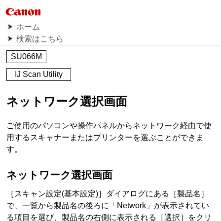
ホーム
検索はこちら
SU066M
IJ Scan Utility
ネットワーク選択画面
ご使用のパソコンや
操作パネル
からネットワーク経由で使
用する
スキャナー
または
プリンター
を選ぶことができま
す。
ネットワーク選択画面
［
スキャン設定(基本設定)
］ダイアログにある［
製品名
］
で、一覧から製品名の後ろに「Network」が表示されてい
る項目を選び、製品名の右側に表示される［
選択
］をクリ