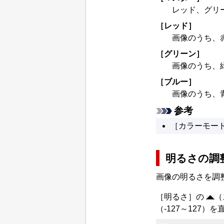
レッド、グリ
［
レッド
］
画像のうち、
［
グリーン
］
画像のうち、
［
ブルー
］
画像のうち、
参考
［
カラーモー
明るさの調
画像の明るさを調
［
明るさ
］の
（
（-127～127