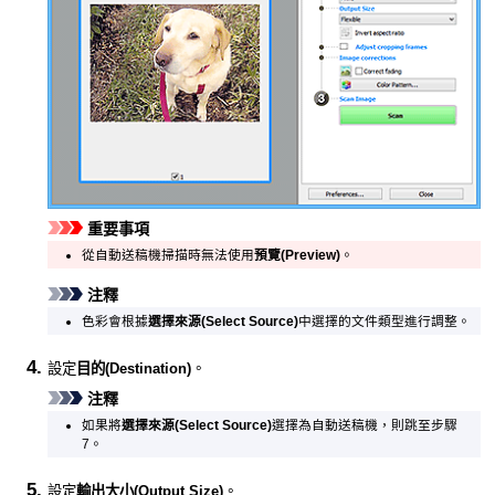
重要事項
從
自動送稿機
掃描時無法使用
預覽
(Preview)
。
注釋
色彩會根據
選擇來源
(Select Source)
中選擇的文件類型進行調整。
設定
目的
(Destination)
。
注釋
如果將
選擇來源
(Select Source)
選擇為
自動送稿機
，則跳至步驟
7。
設定
輸出大小
(Output Size)
。