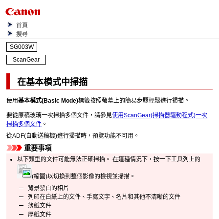
首頁
搜尋
SG003W
ScanGear
在基本模式中掃描
使用
基本模式
(Basic Mode)
標籤按照螢幕上的簡易步驟輕鬆進行掃描。
要從原稿玻璃一次掃描多個文件，請參見
使用
ScanGear
(掃描器驅動程式)一次
掃描多個文件
。
從
ADF(自動送稿機)
進行掃描時，預覽功能不可用。
重要事項
以下類型的文件可能無法正確掃描。
在這種情況下，按一下工具列上的
(縮圖)以切換到整個影像的檢視並掃描。
背景發白的相片
列印在白紙上的文件、手寫文字、名片和其他不清晰的文件
薄紙文件
厚紙文件