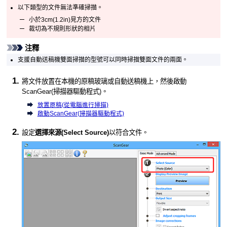
以下類型的文件無法準確掃描。
小於3cm(1.2in)見方的文件
裁切為不規則形狀的相片
注釋
支援
自動送稿機
雙面掃描的型號可以同時掃描雙面文件的兩面。
將文件放置在
本機
的原稿玻璃或
自動送稿機
上，然後啟動
ScanGear
(掃描器驅動程式)。
放置原稿(從電腦進行掃描)
啟動
ScanGear
(掃描器驅動程式)
設定
選擇來源
(Select Source)
以符合文件。