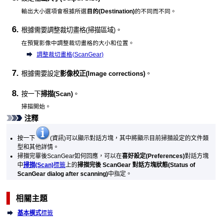
輸出大小選項會根據所選
目的
(Destination)
的不同而不同。
根據需要調整裁切畫格(掃描區域)。
在預覽影像中調整裁切畫格的大小和位置。
調整裁切畫格(
ScanGear
)
根據需要設定
影像校正
(Image corrections)
。
按一下
掃描
(Scan)
。
掃描開始。
注釋
按一下
(資訊)可以顯示對話方塊，其中將顯示目前掃描設定的文件類
型和其他詳情。
掃描完畢後
ScanGear
如何回應，可以在
喜好設定
(Preferences)
對話方塊
中
掃描
(Scan)
標籤
上的
掃描完後 ScanGear 對話方塊狀態
(Status of
ScanGear dialog after scanning)
中指定。
相關主題
基本模式
標籤