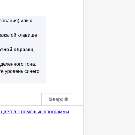
рования) или к
 нажатой клавише
тной образец
деленного тона.
те уровень синего
Наверх
а цветов с помощью программы