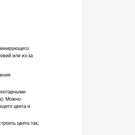
оминирующего
овий или из-за
ения
иментарными
).
Можно
щего цвета и
троить цвета так,