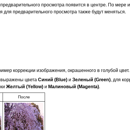
предварительного просмотра появится в центре.
По мере 
я для предварительного просмотра также будут меняться.
имер коррекции изображения, окрашенного в голубой цвет.
о выражены цвета
Синий
(Blue)
и
Зеленый
(Green)
, для ко
лки
Желтый
(Yellow)
и
Малиновый
(Magenta)
.
После