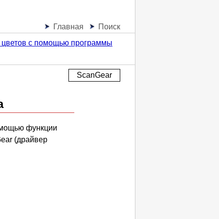
Главная
Поиск
а цветов с помощью программы
ScanGear
а
помощью функции
ear
(драйвер