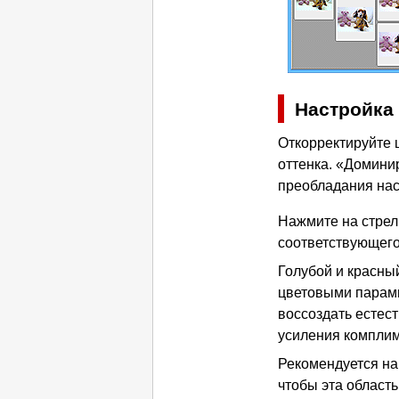
Настройка
Откорректируйте 
оттенка.
«Доминир
преобладания на
Нажмите на стрел
соответствующего
Голубой и красны
цветовыми парами
воссоздать естес
усиления комплим
Рекомендуется най
чтобы эта область