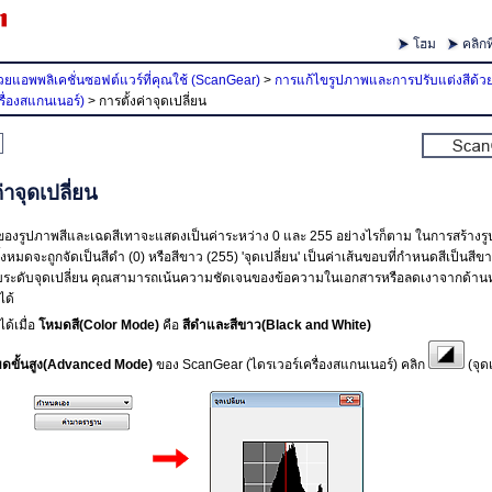
โฮม
คลิกที
ยแอพพลิเคชั่นซอฟต์แวร์ที่คุณใช้ (ScanGear)
>
การแก้ไขรูปภาพและการปรับแต่งสีด้ว
รื่องสแกนเนอร์)
>
การตั้งค่าจุดเปลี่ยน
่าจุดเปลี่ยน
องรูปภาพสีและเฉดสีเทาจะแสดงเป็นค่าระหว่าง 0 และ 255
อย่างไรก็ตาม ในการสร้างร
้งหมดจะถูกจัดเป็นสีดำ (0) หรือสีขาว (255)
'จุดเปลี่ยน' เป็นค่าเส้นขอบที่กำหนดสีเป็นสีข
บระดับจุดเปลี่ยน คุณสามารถเน้นความชัดเจนของข้อความในเอกสารหรือลดเงาจากด้านห
ได้
้ได้เมื่อ
โหมดสี
(Color Mode)
คือ
สีดำและสีขาว
(Black and White)
ดขั้นสูง
(Advanced Mode)
ของ
ScanGear
(ไดรเวอร์เครื่องสแกนเนอร์) คลิก
(จุดเ