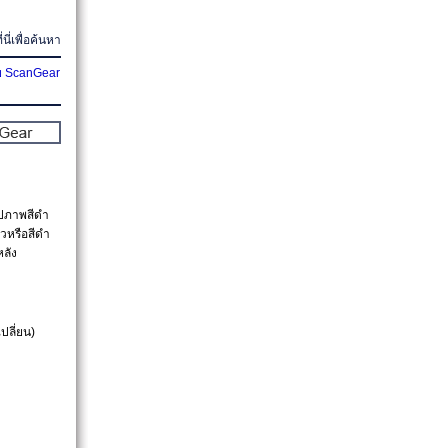
่นี่เพื่อค้นหา
ย ScanGear
ูปภาพสีดำ
าวหรือสีดำ
ลัง
ปลี่ยน)