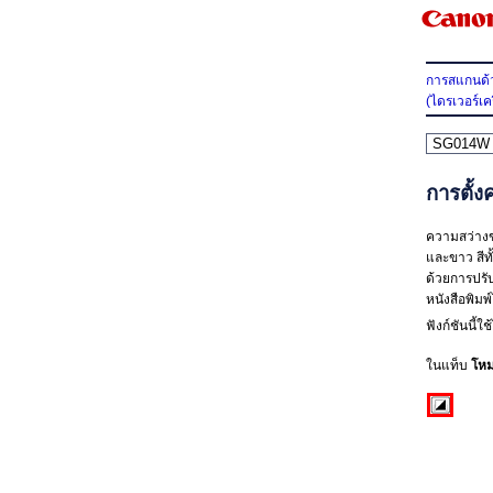
การสแกนด้ว
(ไดรเวอร์เค
SG014W
การตั้งค
ความสว่างข
และขาว สีทั
ด้วยการปรั
หนังสือพิมพ์
ฟังก์ชันนี้ใช
ในแท็บ
โหม