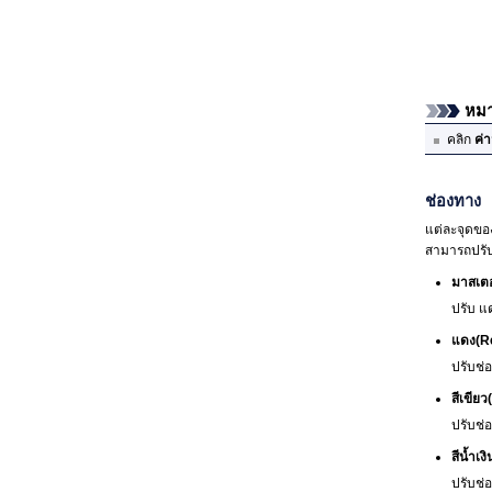
หมา
คลิก
ค่
ช่องทาง
แต่ละจุดของ
สามารถปรับแ
มาสเตอ
ปรับ แด
แดง
(R
ปรับช่
สีเขียว
ปรับช่อ
สีน้ำเงิ
ปรับช่อ