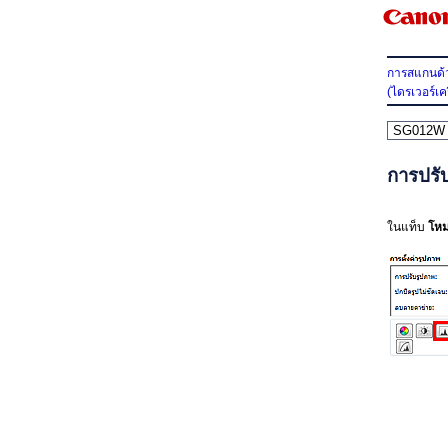
การสแกนด้ว
(ไดรเวอร์เค
SG012W
การปรั
ในแท็บ
โหม