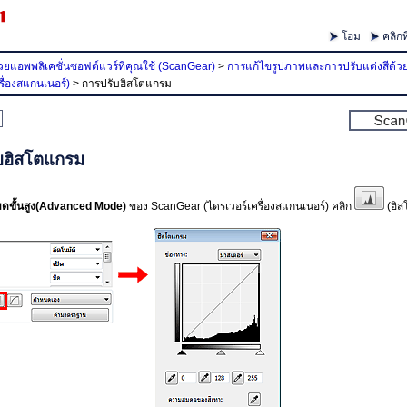
โฮม
คลิกที
ยแอพพลิเคชั่นซอฟต์แวร์ที่คุณใช้ (ScanGear)
>
การแก้ไขรูปภาพและการปรับแต่งสีด้ว
รื่องสแกนเนอร์)
>
การปรับฮิสโตแกรม
บฮิสโตแกรม
ดขั้นสูง
(Advanced Mode)
ของ
ScanGear
(ไดรเวอร์เครื่องสแกนเนอร์) คลิก
(ฮิส