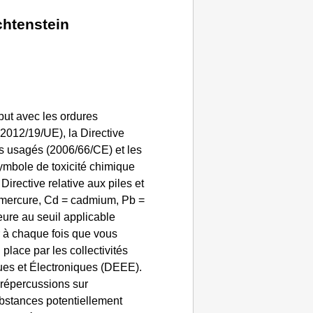
chtenstein
but avec les ordures
012/19/UE), la Directive
rs usagés (2006/66/CE) et les
symbole de toxicité chimique
irective relative aux piles et
= mercure, Cd = cadmium, Pb =
eure au seuil applicable
ur à chaque fois que vous
place par les collectivités
ues et Électroniques (DEEE).
 répercussions sur
ubstances potentiellement