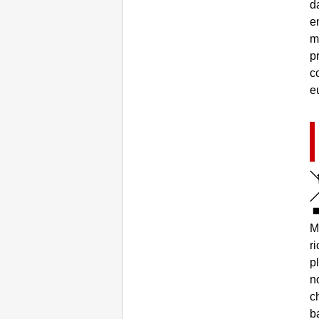
d
e
m
p
c
e
M
r
p
n
c
b