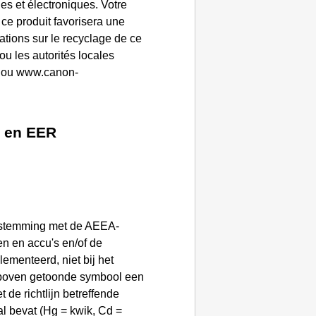
s et électroniques. Votre
 ce produit favorisera une
mations sur le recyclage de ce
u les autorités locales
, ou www.canon-
e en EER
nstemming met de AEEA-
jen en accu's en/of de
lementeerd, niet bij het
rboven getoonde symbool een
de richtlijn betreffende
al bevat (Hg = kwik, Cd =