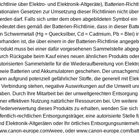
ichtlinie über Elektro- und Elektronik-Altgeräte), Batterien-Rich
ationalen Gesetzen zur Umsetzung dieser Richtlinien nicht übe
erden darf. Falls sich unter dem oben abgebildeten Symbol ein
edeutet dies gemäß der Batterien-Richtlinie, dass in dieser Bat
in Schwermetall (Hg = Quecksilber, Cd = Cadmium, Pb = Blei) in
orhanden ist, die über einem in der Batterien-Richtlinie angege
rodukt muss bei einer dafür vorgesehenen Sammelstelle abgeg
urch Rückgabe beim Kauf eines neuen ähnlichen Produkts oder
utorisierten Sammelstelle für die Wiederaufbereitung von Elektr
owie Batterien und Akkumulatoren geschehen. Der unsachgem
ann aufgrund potenziell gefährlicher Stoffe, die generell mit Ele
n Verbindung stehen, negative Auswirkungen auf die Umwelt un
aben. Durch Ihre Mitarbeit bei der umweltgerechten Entsorgung 
iner effektiven Nutzung natürlicher Ressourcen bei. Um weitere 
iederverwertung dieses Produkts zu erhalten, wenden Sie sich 
ffentlich-rechtlichen Entsorgungsträger, eine autorisierte Stelle 
nd Elektronik-Altgeräten oder Ihr örtliches Entsorgungsuntern
ww.canon-europe.com/weee, oder www.canon-europe.com/batt