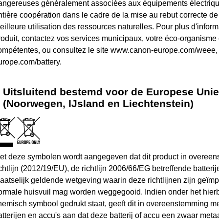
angereuses généralement associées aux équipements électrique
ntière coopération dans le cadre de la mise au rebut correcte de
eilleure utilisation des ressources naturelles. Pour plus d'infor
roduit, contactez vos services municipaux, votre éco-organisme o
ompétentes, ou consultez le site www.canon-europe.com/weee
urope.com/battery.
Uitsluitend bestemd voor de Europese Uni
(Noorwegen, IJsland en Liechtenstein)
et deze symbolen wordt aangegeven dat dit product in overee
ichtlijn (2012/19/EU), de richtlijn 2006/66/EG betreffende batteri
laatselijk geldende wetgeving waarin deze richtlijnen zijn geïmp
ormale huisvuil mag worden weggegooid. Indien onder het hie
hemisch symbool gedrukt staat, geeft dit in overeenstemming met 
atterijen en accu's aan dat deze batterij of accu een zwaar meta