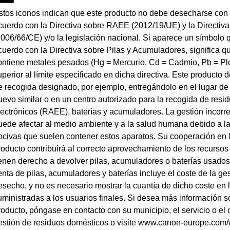
stos iconos indican que este producto no debe desecharse con 
cuerdo con la Directiva sobre RAEE (2012/19/UE) y la Directiv
2006/66/CE) y/o la legislación nacional. Si aparece un símbolo 
cuerdo con la Directiva sobre Pilas y Acumuladores, significa qu
ontiene metales pesados (Hg = Mercurio, Cd = Cadmio, Pb = P
uperior al límite especificado en dicha directiva. Este producto
e recogida designado, por ejemplo, entregándolo en el lugar de 
uevo similar o en un centro autorizado para la recogida de resid
lectrónicos (RAEE), baterías y acumuladores. La gestión incorre
uede afectar al medio ambiente y a la salud humana debido a l
ocivas que suelen contener estos aparatos. Su cooperación en l
roducto contribuirá al correcto aprovechamiento de los recursos
ienen derecho a devolver pilas, acumuladores o baterías usados 
enta de pilas, acumuladores y baterías incluye el coste de la g
esecho, y no es necesario mostrar la cuantía de dicho coste en l
uministradas a los usuarios finales. Si desea más información so
roducto, póngase en contacto con su municipio, el servicio o e
estión de residuos domésticos o visite www.canon-europe.com