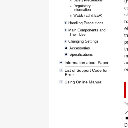
Safety Precautions
(
Regulatory
c
Information
s
WEEE (EU & EEA)
b
Handling Precautions
e
Main Components and
Their Use
t
Changing Settings
p
Accessories
t
Specifications
m
a
Information about Paper
e
List of Support Code for
Error
Using Online Manual
D