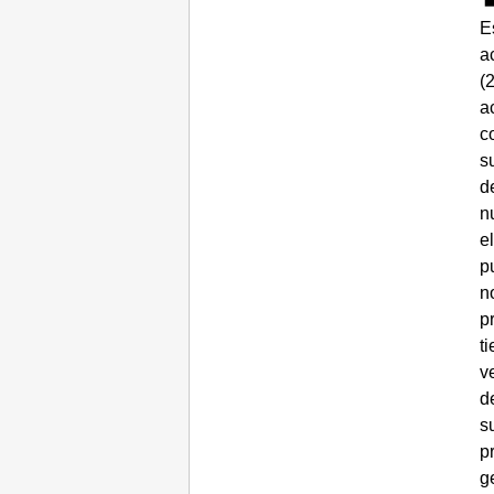
E
a
(
a
c
s
d
n
e
p
n
p
t
v
d
s
p
g