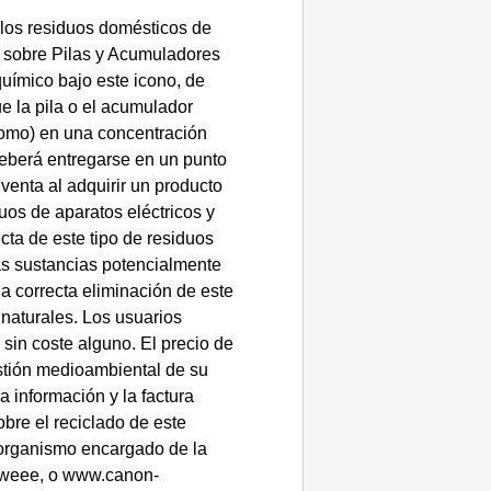
los residuos domésticos de
a sobre Pilas y Acumuladores
químico bajo este icono, de
e la pila o el acumulador
lomo) en una concentración
 deberá entregarse en un punto
venta al adquirir un producto
uos de aparatos eléctricos y
cta de este tipo de residuos
as sustancias potencialmente
a correcta eliminación de este
 naturales. Los usuarios
sin coste alguno. El precio de
estión medioambiental de su
a información y la factura
bre el reciclado de este
l organismo encargado de la
/weee, o www.canon-