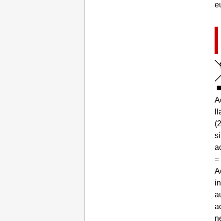
e
A
l
(
s
a
=
A
i
a
a
n