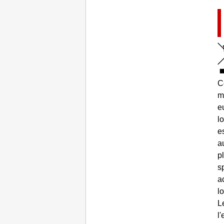
C
m
e
l
e
a
p
s
a
l
L
l