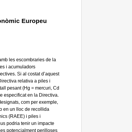
conòmic Europeu
amb les escombraries de la
iles i acumuladors
ctives. Si al costat d’aquest
ectiva relativa a piles i
tall pesant (Hg = mercuri, Cd
 especificat en la Directiva.
 designats, com per exemple,
o en un lloc de recollida
nics (RAEE) i piles i
us podria tenir un impacte
ies potencialment perilloses