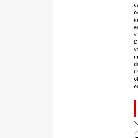
c
o
i
e
v
D
v
m
d
r
o
e