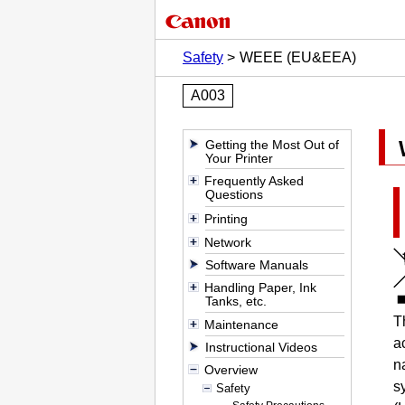
Safety
WEEE (EU&EEA)
A003
Getting the Most Out of
Your Printer
Frequently Asked
Questions
Printing
Network
Software Manuals
Handling Paper, Ink
Tanks, etc.
T
Maintenance
a
Instructional Videos
n
Overview
s
Safety