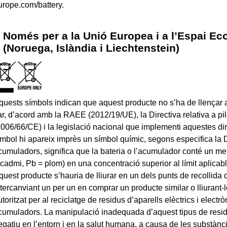
urope.com/battery.
Només per a la Unió Europea i a l’Espai E
(Noruega, Islàndia i Liechtenstein)
quests símbols indican que aquest producte no s’ha de llençar 
lar, d’acord amb la RAEE (2012/19/UE), la Directiva relativa a p
2006/66/CE) i la legislació nacional que implementi aquestes dire
ímbol hi apareix imprès un símbol químic, segons especifica la Dir
cumuladors, significa que la bateria o l’acumulador conté un me
 cadmi, Pb = plom) en una concentració superior al límit aplicable
quest producte s’hauria de lliurar en un dels punts de recollida
ntercanviant un per un en comprar un producte similar o lliurant-l
utoritzat per al reciclatge de residus d’aparells elèctrics i electrò
cumuladors. La manipulació inadequada d’aquest tipus de resid
egatiu en l’entorn i en la salut humana, a causa de les substànc