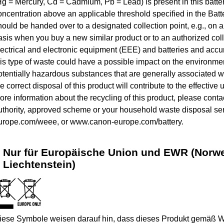
Hg = Mercury, Cd = Cadmium, Pb = Lead) is present in this batte
oncentration above an applicable threshold specified in the Batte
hould be handed over to a designated collection point, e.g., on 
asis when you buy a new similar product or to an authorized colle
lectrical and electronic equipment (EEE) and batteries and accu
his type of waste could have a possible impact on the environm
otentially hazardous substances that are generally associated w
he correct disposal of this product will contribute to the effective
ore information about the recycling of this product, please contact
uthority, approved scheme or your household waste disposal ser
urope.com/weee, or www.canon-europe.com/battery.
Nur für Europäische Union und EWR (Norwe
Liechtenstein)
iese Symbole weisen darauf hin, dass dieses Produkt gemäß W