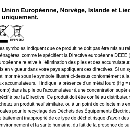
Union Européenne, Norvège, Islande et Lie
uniquement.
es symboles indiquent que ce produit ne doit pas être mis au re
énagères, comme le spécifient la Directive européenne DEEE (2
uropéenne relative à l'élimination des piles et des accumulateu
ois en vigueur dans votre pays appliquant ces directives. Si un 
st imprimé sous le symbole illustré ci-dessus conformément à la D
ux accumulateurs, il indique la présence d'un métal lourd (Hg 
lomb) dans la pile ou l'accumulateur à une concentration supéri
pécifié par la Directive. Ce produit doit être confié au distribute
chetez un produit neuf similaire, ou à un point de collecte mis en 
ocales pour le recyclage des Déchets des Équipements Électriq
e traitement inapproprié de ce type de déchet risque d'avoir des
'environnement et la santé humaine, du fait de la présence de s