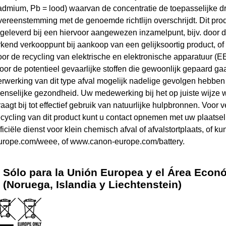
admium, Pb = lood) waarvan de concentratie de toepasselijke 
vereenstemming met de genoemde richtlijn overschrijdt. Dit pro
ngeleverd bij een hiervoor aangewezen inzamelpunt, bijv. door dit
rkend verkooppunt bij aankoop van een gelijksoortig product, of 
oor de recycling van elektrische en elektronische apparatuur (EE
oor de potentieel gevaarlijke stoffen die gewoonlijk gepaard g
erwerking van dit type afval mogelijk nadelige gevolgen hebben 
enselijke gezondheid. Uw medewerking bij het op juiste wijze 
raagt bij tot effectief gebruik van natuurlijke hulpbronnen. Voor 
ecycling van dit product kunt u contact opnemen met uw plaatsel
fficiële dienst voor klein chemisch afval of afvalstortplaats, of 
urope.com/weee, of www.canon-europe.com/battery.
Sólo para la Unión Europea y el Área Eco
(Noruega, Islandia y Liechtenstein)