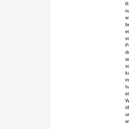
R
n
w
b
e
v
P
d
a
s
k
i
h
e
W
ö
u
w