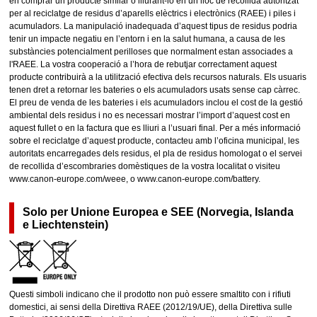
en comprar un producte similar o lliurant-lo en un lloc de recollida autoritzat
per al reciclatge de residus d’aparells elèctrics i electrònics (RAEE) i piles i
acumuladors. La manipulació inadequada d’aquest tipus de residus podria
tenir un impacte negatiu en l’entorn i en la salut humana, a causa de les
substàncies potencialment perilloses que normalment estan associades a
l'RAEE. La vostra cooperació a l’hora de rebutjar correctament aquest
producte contribuirà a la utilització efectiva dels recursos naturals. Els usuaris
tenen dret a retornar les bateries o els acumuladors usats sense cap càrrec.
El preu de venda de les bateries i els acumuladors inclou el cost de la gestió
ambiental dels residus i no es necessari mostrar l’import d’aquest cost en
aquest fullet o en la factura que es lliuri a l’usuari final. Per a més informació
sobre el reciclatge d’aquest producte, contacteu amb l’oficina municipal, les
autoritats encarregades dels residus, el pla de residus homologat o el servei
de recollida d’escombraries domèstiques de la vostra localitat o visiteu
www.canon-europe.com/weee, o www.canon-europe.com/battery.
Solo per Unione Europea e SEE (Norvegia, Islanda
e Liechtenstein)
Questi simboli indicano che il prodotto non può essere smaltito con i rifiuti
domestici, ai sensi della Direttiva RAEE (2012/19/UE), della Direttiva sulle