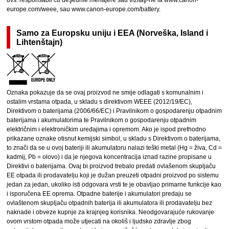
dvs. responsabil cu deşeurile menajere sau vizitaţi-ne la www.canon-
europe.com/weee, sau www.canon-europe.com/battery.
Samo za Europsku uniju i EEA (Norveška, Island i
Lihtenštajn)
Oznaka pokazuje da se ovaj proizvod ne smije odlagati s komunalnim i
ostalim vrstama otpada, u skladu s direktivom WEEE (2012/19/EC),
Direktivom o baterijama (2006/66/EC) i Pravilnikom o gospodarenju otpadnim
baterijama i akumulatorima te Pravilnikom o gospodarenju otpadnim
električnim i elektroničkim uređajima i opremom. Ako je ispod prethodno
prikazane oznake otisnut kemijski simbol, u skladu s Direktivom o baterijama,
to znači da se u ovoj bateriji ili akumulatoru nalazi teški metal (Hg = živa, Cd =
kadmij, Pb = olovo) i da je njegova koncentracija iznad razine propisane u
Direktivi o baterijama. Ovaj bi proizvod trebalo predati ovlašenom skupljaču
EE otpada ili prodavatelju koji je dužan preuzeti otpadni proizvod po sistemu
jedan za jedan, ukoliko isti odgovara vrsti te je obavljao primarne funkcije kao
i isporučena EE oprema. Otpadne baterije i akumulatori predaju se
ovlaštenom skupljaču otpadnih baterija ili akumulatora ili prodavatelju bez
naknade i obveze kupnje za krajnjeg korisnika. Neodgovarajuće rukovanje
ovom vrstom otpada može utjecati na okoliš i ljudsko zdravlje zbog