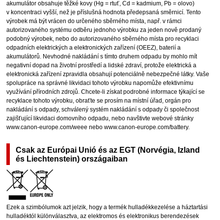
akumulátor obsahuje těžké kovy (Hg = rtuť, Cd = kadmium, Pb = olovo)
v koncentraci vyšší, než je příslušná hodnota předepsaná směrnicí. Tento
výrobek má být vrácen do určeného sběrného místa, např. v rámci
autorizovaného systému odběru jednoho výrobku za jeden nově prodaný
podobný výrobek, nebo do autorizovaného sběrného místa pro recyklaci
odpadních elektrických a elektronických zařízení (OEEZ), baterií a
akumulátorů. Nevhodné nakládání s tímto druhem odpadu by mohlo mít
negativní dopad na životní prostředí a lidské zdraví, protože elektrická a
elektronická zařízení zpravidla obsahují potenciálně nebezpečné látky. Vaše
spolupráce na správné likvidaci tohoto výrobku napomůže efektivnímu
využívání přírodních zdrojů. Chcete-li získat podrobné informace týkající se
recyklace tohoto výrobku, obraťte se prosím na místní úřad, orgán pro
nakládání s odpady, schválený systém nakládání s odpady či společnost
zajišťující likvidaci domovního odpadu, nebo navštivte webové stránky
www.canon-europe.com/weee nebo www.canon-europe.com/battery.
Csak az Európai Unió és az EGT (Norvégia, Izland
és Liechtenstein) országaiban
Ezek a szimbólumok azt jelzik, hogy a termék hulladékkezelése a háztartási
hulladéktól különválasztva, az elektromos és elektronikus berendezések