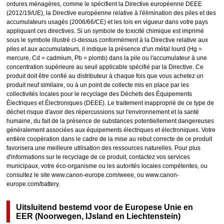
ordures ménagères, comme le spécifient la Directive européenne DEEE
(2012/19/UE), la Directive européenne relative à l'élimination des piles et des
accumulateurs usagés (2006/66/CE) et les lois en vigueur dans votre pays
appliquant ces directives. Si un symbole de toxicité chimique est imprimé
sous le symbole illustré ci-dessus conformément à la Directive relative aux
piles et aux accumulateurs, il indique la présence d'un métal lourd (Hg =
mercure, Cd = cadmium, Pb = plomb) dans la pile ou l'accumulateur à une
concentration supérieure au seuil applicable spécifié par la Directive. Ce
produit doit être confié au distributeur à chaque fois que vous achetez un
produit neuf similaire, ou à un point de collecte mis en place par les
collectivités locales pour le recyclage des Déchets des Équipements
Électriques et Électroniques (DEEE). Le traitement inapproprié de ce type de
déchet risque d'avoir des répercussions sur l'environnement et la santé
humaine, du fait de la présence de substances potentiellement dangereuses
généralement associées aux équipements électriques et électroniques. Votre
entière coopération dans le cadre de la mise au rebut correcte de ce produit
favorisera une meilleure utilisation des ressources naturelles. Pour plus
d'informations sur le recyclage de ce produit, contactez vos services
municipaux, votre éco-organisme ou les autorités locales compétentes, ou
consultez le site www.canon-europe.com/weee, ou www.canon-
europe.com/battery.
Uitsluitend bestemd voor de Europese Unie en
EER (Noorwegen, IJsland en Liechtenstein)