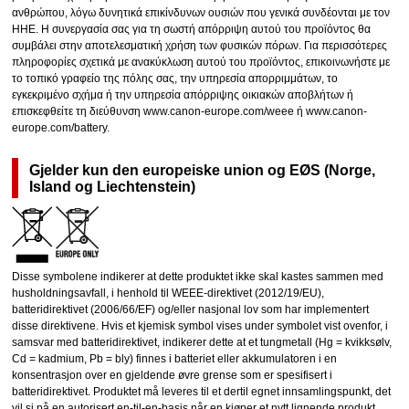
ανθρώπου, λόγω δυνητικά επικίνδυνων ουσιών που γενικά συνδέονται με τον
ΗΗΕ. Η συνεργασία σας για τη σωστή απόρριψη αυτού του προϊόντος θα
συμβάλει στην αποτελεσματική χρήση των φυσικών πόρων. Για περισσότερες
πληροφορίες σχετικά με ανακύκλωση αυτού του προϊόντος, επικοινωνήστε με
το τοπικό γραφείο της πόλης σας, την υπηρεσία απορριμμάτων, το
εγκεκριμένο σχήμα ή την υπηρεσία απόρριψης οικιακών αποβλήτων ή
επισκεφθείτε τη διεύθυνση www.canon-europe.com/weee ή www.canon-
europe.com/battery.
Gjelder kun den europeiske union og EØS (Norge,
Island og Liechtenstein)
Disse symbolene indikerer at dette produktet ikke skal kastes sammen med
husholdningsavfall, i henhold til WEEE-direktivet (2012/19/EU),
batteridirektivet (2006/66/EF) og/eller nasjonal lov som har implementert
disse direktivene. Hvis et kjemisk symbol vises under symbolet vist ovenfor, i
samsvar med batteridirektivet, indikerer dette at et tungmetall (Hg = kvikksølv,
Cd = kadmium, Pb = bly) finnes i batteriet eller akkumulatoren i en
konsentrasjon over en gjeldende øvre grense som er spesifisert i
batteridirektivet. Produktet må leveres til et dertil egnet innsamlingspunkt, det
vil si på en autorisert en-til-en-basis når en kjøper et nytt lignende produkt,