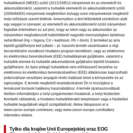
hulladékairól (WEEE) szóló (2012/19/EU) irányelvnek és az elemekről és
akkumulátorokról, valamint a hulladék elemekről és akkumulátorokról szóló
(2006/66/EK) irányelvnek megfelelően és/vagy ezen irányelveknek megfelelő
helyi előírások szerint történik. Amennyiben a fent feltüntetett szimbólum alatt
egy vegyjel is szerepel, az elemekről és akkumulátorokról szóló irányelvben
foglaltak értelmében ez azt jelzi, hogy az elem vagy az akkumulátor az
irányelvben meghatározott határértéknél nagyobb mennyiségben tartalmaz
nehézfémet (Hg = higany, Cd = kadmium, Pb = ólom). E terméket az arra
kijelölt gyűjtőhelyre kell juttatni – pl. hasonló termék vásárlásakor a régi
becserélésére vonatkozó hivatalos program keretében, vagy az elektromos
és elektronikus berendezések (EEE) hulladékainak gyűjtésére, valamint a
hulladék elemek és hulladék akkumulátorok gyűjtésére kijelölt hivatalos
gyűjtőhelyre. Az ilyen jellegű hulladékok nem előírásszerű kezelése az
elektromos és elektronikus berendezésekhez (EEE) általánosan kapcsolható
potenciálisan veszélyes anyagok révén hatással lehet a környezetre és az
egészségre. E termék megfelelő leselejtezésével Ön is hozzájárul a
természeti források hatékony használatához. A termék újrahasznosítását
illetően informálódjon a helyi polgármesteri hivatalnál, a helyi közterület-
fenntartó vállalatnál, a hivatalos hulladéklerakó telephelyen vagy a háztartási
hulladék begyűjtését végző szolgáltatónál, illetve látogasson el a
www.canon-europe.com/weee, vagy www.canon-europe.com/battery
internetes oldalra.
Tylko dla krajów Unii Europejskiej oraz EOG