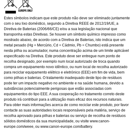
Estes símbolos indicam que este produto não deve ser eliminado juntamente
com o seu lixo doméstico, segundo a Diretiva REEE de 2012/19/UE, a
Diretiva de Baterias (2006/66/CE) e/ou a sua legislação nacional que
transponha estas Diretivas. Se houver um símbolo químico impresso como
mostrado abaixo, de acordo com a Diretiva de Baterias, isto indica que um
metal pesado (Hg = Mercúrio, Cd = Cádmio, Pb = Chumbo) está presente
nesta pilha ou acumulador, numa concentração acima de um limite aplicável
especificado na Diretiva. Este produto deve ser entregue num ponto de
recolha designado, por exemplo num local autorizado de troca quando
compra um equipamento novo idêntico, ou num local de recolha autorizado
para reciclar equipamento elétrico e eletrónico (EEE) em fim de vida, bem
como pilhas e baterias. O tratamento inadequado deste tipo de resíduos
pode ter um impacto negativo no ambiente e na saúde humana, devido a
substâncias potencialmente perigosas que estão associadas com
equipamentos do tipo EEE. A sua cooperação no tratamento correto deste
produto irá contribuir para a utilização mais eficaz dos recursos naturais.
Para obter mais informações acerca de como reciclar este produto, por favor
contacte as suas autoridades locais responsáveis pela matéria, serviço de
recolha aprovado para pilhas e baterias ou serviço de recolha de resíduos
sólidos domésticos da sua municipalidade, ou visite www.canon-
europe.com/weee, ou www.canon-europe.com/battery.