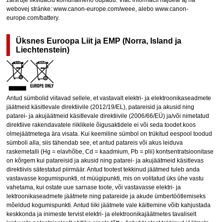
webovej stránke: www.canon-europe.com/weee, alebo www.canon-
europe.com/battery.
Üksnes Euroopa Liit ja EMP (Norra, Island ja
Liechtenstein)
Antud sümbolid viitavad sellele, et vastavalt elektri- ja elektroonikaseadmete
jäätmeid käsitlevale direktiivile (2012/19/EL), patareisid ja akusid ning
patarei- ja akujäätmeid käsitlevale direktiivile (2006/66/EÜ) ja/või nimetatud
direktiive rakendavatele riiklikele õigusaktidele ei või seda toodet koos
olmejäätmetega ära visata. Kui keemiline sümbol on trükitud eespool toodud
sümboli alla, siis tähendab see, et antud patareis või akus leiduva
raskemetalli (Hg = elavhõbe, Cd = kaadmium, Pb = plii) kontsentratsioonitase
on kõrgem kui patareisid ja akusid ning patarei- ja akujäätmeid käsitlevas
direktiivis sätestatud piirmäär. Antud tootest tekkinud jäätmed tuleb anda
vastavasse kogumispunkti, nt müügipunkti, mis on volitatud üks ühe vastu
vahetama, kui ostate uue sarnase toote, või vastavasse elektri- ja
lektroonikaseadmete jäätmete ning patareide ja akude ümbertöötlemiseks
mõeldud kogumispunkti. Antud liiki jäätmete vale käitlemine võib kahjustada
keskkonda ja inimeste tervist elektri- ja elektroonikajäätmetes tavaliselt