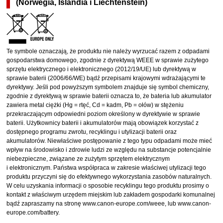
(Norwegia, Islandia i Liechtenstein)
Te symbole oznaczają, że produktu nie należy wyrzucać razem z odpadami
gospodarstwa domowego, zgodnie z dyrektywą WEEE w sprawie zużytego
sprzętu elektrycznego i elektronicznego (2012/19/UE) lub dyrektywą w
sprawie baterii (2006/66/WE) bądź przepisami krajowymi wdrażającymi te
dyrektywy. Jeśli pod powyższym symbolem znajduje się symbol chemiczny,
zgodnie z dyrektywą w sprawie baterii oznacza to, że bateria lub akumulator
zawiera metal ciężki (Hg = rtęć, Cd = kadm, Pb = ołów) w stężeniu
przekraczającym odpowiedni poziom określony w dyrektywie w sprawie
baterii. Użytkownicy baterii i akumulatorów mają obowiązek korzystać z
dostępnego programu zwrotu, recyklingu i utylizacji baterii oraz
akumulatorów. Niewłaściwe postępowanie z tego typu odpadami może mieć
wpływ na środowisko i zdrowie ludzi ze względu na substancje potencjalnie
niebezpieczne, związane ze zużytym sprzętem elektrycznym
i elektronicznym. Państwa współpraca w zakresie właściwej utylizacji tego
produktu przyczyni się do efektywnego wykorzystania zasobów naturalnych.
W celu uzyskania informacji o sposobie recyklingu tego produktu prosimy o
kontakt z właściwym urzędem miejskim lub zakładem gospodarki komunalnej
bądź zapraszamy na stronę www.canon-europe.com/weee, lub www.canon-
europe.com/battery.