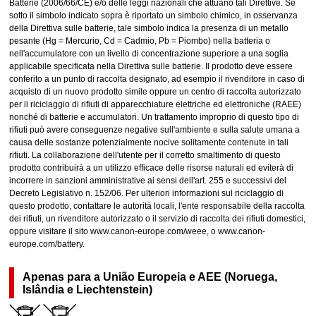
Batterie (2006/66/CE) e/o delle leggi nazionali che attuano tali Direttive. Se
sotto il simbolo indicato sopra è riportato un simbolo chimico, in osservanza
della Direttiva sulle batterie, tale simbolo indica la presenza di un metallo
pesante (Hg = Mercurio, Cd = Cadmio, Pb = Piombo) nella batteria o
nell'accumulatore con un livello di concentrazione superiore a una soglia
applicabile specificata nella Direttiva sulle batterie. Il prodotto deve essere
conferito a un punto di raccolta designato, ad esempio il rivenditore in caso di
acquisto di un nuovo prodotto simile oppure un centro di raccolta autorizzato
per il riciclaggio di rifiuti di apparecchiature elettriche ed elettroniche (RAEE)
nonché di batterie e accumulatori. Un trattamento improprio di questo tipo di
rifiuti può avere conseguenze negative sull'ambiente e sulla salute umana a
causa delle sostanze potenzialmente nocive solitamente contenute in tali
rifiuti. La collaborazione dell'utente per il corretto smaltimento di questo
prodotto contribuirà a un utilizzo efficace delle risorse naturali ed eviterà di
incorrere in sanzioni amministrative ai sensi dell'art. 255 e successivi del
Decreto Legislativo n. 152/06. Per ulteriori informazioni sul riciclaggio di
questo prodotto, contattare le autorità locali, l'ente responsabile della raccolta
dei rifiuti, un rivenditore autorizzato o il servizio di raccolta dei rifiuti domestici,
oppure visitare il sito www.canon-europe.com/weee, o www.canon-
europe.com/battery.
Apenas para a União Europeia e AEE (Noruega,
Islândia e Liechtenstein)