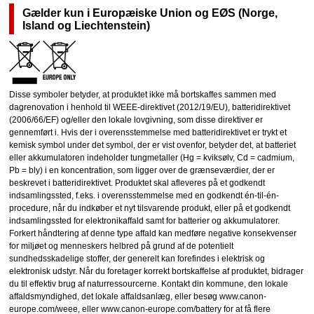
Gælder kun i Europæiske Union og EØS (Norge,
Island og Liechtenstein)
Disse symboler betyder, at produktet ikke må bortskaffes sammen med
dagrenovation i henhold til WEEE-direktivet (2012/19/EU), batteridirektivet
(2006/66/EF) og/eller den lokale lovgivning, som disse direktiver er
gennemført i. Hvis der i overensstemmelse med batteridirektivet er trykt et
kemisk symbol under det symbol, der er vist ovenfor, betyder det, at batteriet
eller akkumulatoren indeholder tungmetaller (Hg = kviksølv, Cd = cadmium,
Pb = bly) i en koncentration, som ligger over de grænseværdier, der er
beskrevet i batteridirektivet. Produktet skal afleveres på et godkendt
indsamlingssted, f.eks. i overensstemmelse med en godkendt én-til-én-
procedure, når du indkøber et nyt tilsvarende produkt, eller på et godkendt
indsamlingssted for elektronikaffald samt for batterier og akkumulatorer.
Forkert håndtering af denne type affald kan medføre negative konsekvenser
for miljøet og menneskers helbred på grund af de potentielt
sundhedsskadelige stoffer, der generelt kan forefindes i elektrisk og
elektronisk udstyr. Når du foretager korrekt bortskaffelse af produktet, bidrager
du til effektiv brug af naturressourcerne. Kontakt din kommune, den lokale
affaldsmyndighed, det lokale affaldsanlæg, eller besøg www.canon-
europe.com/weee, eller www.canon-europe.com/battery for at få flere