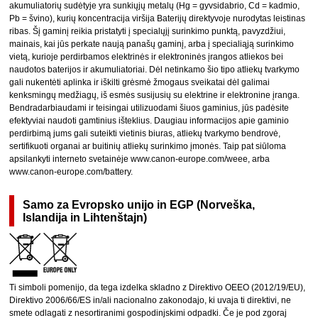
akumuliatorių sudėtyje yra sunkiųjų metalų (Hg = gyvsidabrio, Cd = kadmio,
Pb = švino), kurių koncentracija viršija Baterijų direktyvoje nurodytas leistinas
ribas. Šį gaminį reikia pristatyti į specialųjį surinkimo punktą, pavyzdžiui,
mainais, kai jūs perkate naują panašų gaminį, arba į specialiąją surinkimo
vietą, kurioje perdirbamos elektrinės ir elektroninės įrangos atliekos bei
naudotos baterijos ir akumuliatoriai. Dėl netinkamo šio tipo atliekų tvarkymo
gali nukentėti aplinka ir iškilti grėsmė žmogaus sveikatai dėl galimai
kenksmingų medžiagų, iš esmės susijusių su elektrine ir elektronine įranga.
Bendradarbiaudami ir teisingai utilizuodami šiuos gaminius, jūs padėsite
efektyviai naudoti gamtinius išteklius. Daugiau informacijos apie gaminio
perdirbimą jums gali suteikti vietinis biuras, atliekų tvarkymo bendrovė,
sertifikuoti organai ar buitinių atliekų surinkimo įmonės. Taip pat siūloma
apsilankyti interneto svetainėje www.canon-europe.com/weee, arba
www.canon-europe.com/battery.
Samo za Evropsko unijo in EGP (Norveška,
Islandija in Lihtenštajn)
Ti simboli pomenijo, da tega izdelka skladno z Direktivo OEEO (2012/19/EU),
Direktivo 2006/66/ES in/ali nacionalno zakonodajo, ki uvaja ti direktivi, ne
smete odlagati z nesortiranimi gospodinjskimi odpadki. Če je pod zgoraj