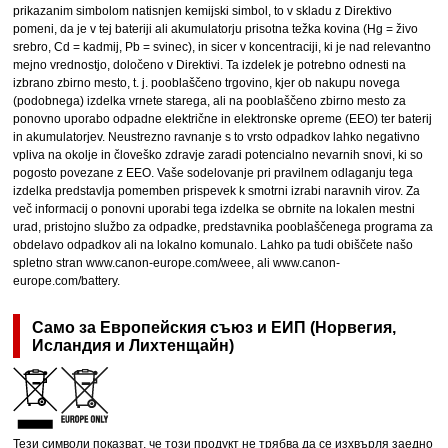
prikazanim simbolom natisnjen kemijski simbol, to v skladu z Direktivo
pomeni, da je v tej bateriji ali akumulatorju prisotna težka kovina (Hg = živo
srebro, Cd = kadmij, Pb = svinec), in sicer v koncentraciji, ki je nad relevantno
mejno vrednostjo, določeno v Direktivi. Ta izdelek je potrebno odnesti na
izbrano zbirno mesto, t. j. pooblaščeno trgovino, kjer ob nakupu novega
(podobnega) izdelka vrnete starega, ali na pooblaščeno zbirno mesto za
ponovno uporabo odpadne električne in elektronske opreme (EEO) ter baterij
in akumulatorjev. Neustrezno ravnanje s to vrsto odpadkov lahko negativno
vpliva na okolje in človeško zdravje zaradi potencialno nevarnih snovi, ki so
pogosto povezane z EEO. Vaše sodelovanje pri pravilnem odlaganju tega
izdelka predstavlja pomemben prispevek k smotrni izrabi naravnih virov. Za
več informacij o ponovni uporabi tega izdelka se obrnite na lokalen mestni
urad, pristojno službo za odpadke, predstavnika pooblaščenega programa za
obdelavo odpadkov ali na lokalno komunalo. Lahko pa tudi obiščete našo
spletno stran www.canon-europe.com/weee, ali www.canon-
europe.com/battery.
Само за Европейския съюз и ЕИП (Норвегия,
Исландия и Лихтенщайн)
Тези символи показват, че този продукт не трябва да се изхвърля заедно