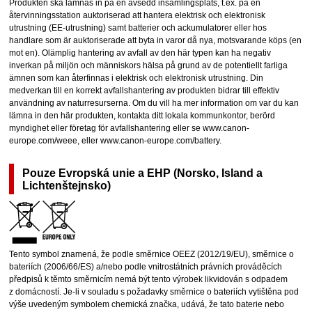
Produkten ska lämnas in på en avsedd insamlingsplats, t.ex. på en
återvinningsstation auktoriserad att hantera elektrisk och elektronisk
utrustning (EE-utrustning) samt batterier och ackumulatorer eller hos
handlare som är auktoriserade att byta in varor då nya, motsvarande köps (en
mot en). Olämplig hantering av avfall av den här typen kan ha negativ
inverkan på miljön och människors hälsa på grund av de potentiellt farliga
ämnen som kan återfinnas i elektrisk och elektronisk utrustning. Din
medverkan till en korrekt avfallshantering av produkten bidrar till effektiv
användning av naturresurserna. Om du vill ha mer information om var du kan
lämna in den här produkten, kontakta ditt lokala kommunkontor, berörd
myndighet eller företag för avfallshantering eller se www.canon-
europe.com/weee, eller www.canon-europe.com/battery.
Pouze Evropská unie a EHP (Norsko, Island a
Lichtenštejnsko)
Tento symbol znamená, že podle směrnice OEEZ (2012/19/EU), směrnice o
bateriích (2006/66/ES) a/nebo podle vnitrostátních právních prováděcích
předpisů k těmto směrnicím nemá být tento výrobek likvidován s odpadem
z domácností. Je-li v souladu s požadavky směrnice o bateriích vytištěna pod
výše uvedeným symbolem chemická značka, udává, že tato baterie nebo