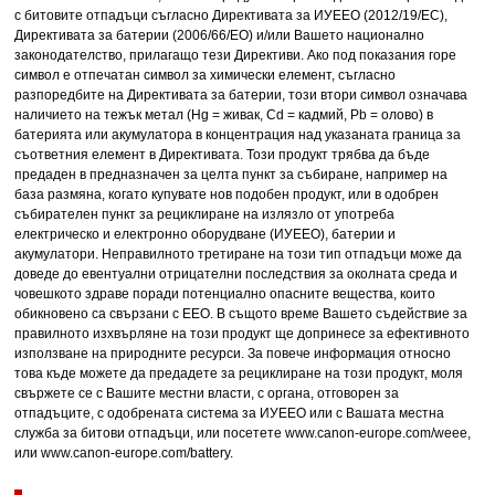
с битовите отпадъци съгласно Директивата за ИУЕЕО (2012/19/ЕC),
Директивата за батерии (2006/66/ЕО) и/или Вашето национално
законодателство, прилагащо тези Директиви. Ако под показания горе
символ е отпечатан символ за химически елемент, съгласно
разпоредбите на Директивата за батерии, този втори символ означава
наличието на тежък метал (Hg = живак, Cd = кадмий, Pb = олово) в
батерията или акумулатора в концентрация над указаната граница за
съответния елемент в Директивата. Този продукт трябва да бъде
предаден в предназначен за целта пункт за събиране, например на
база размяна, когато купувате нов подобен продукт, или в одобрен
събирателен пункт за рециклиране на излязло от употреба
електрическо и електронно оборудване (ИУЕЕО), батерии и
акумулатори. Неправилното третиране на този тип отпадъци може да
доведе до евентуални отрицателни последствия за околната среда и
човешкото здраве поради потенциално опасните вещества, които
обикновено са свързани с ЕЕО. В същото време Вашето съдействие за
правилното изхвърляне на този продукт ще допринесе за ефективното
използване на природните ресурси. За повече информация относно
това къде можете да предадете за рециклиране на този продукт, моля
свържете се с Вашите местни власти, с органа, отговорен за
отпадъците, с одобрената система за ИУЕЕО или с Вашата местна
служба за битови отпадъци, или посетете www.canon-europe.com/weee,
или www.canon-europe.com/battery.