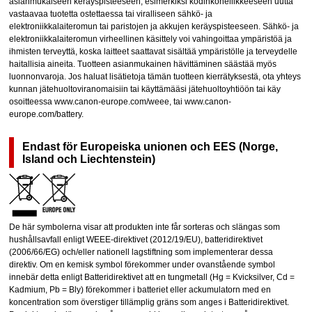
asianmukaiseen keräyspisteeseen, esimerkiksi kodinkoneliikkeeseen uutta
vastaavaa tuotetta ostettaessa tai viralliseen sähkö- ja
elektroniikkalaiteromun tai paristojen ja akkujen keräyspisteeseen. Sähkö- ja
elektroniikkalaiteromun virheellinen käsittely voi vahingoittaa ympäristöä ja
ihmisten terveyttä, koska laitteet saattavat sisältää ympäristölle ja terveydelle
haitallisia aineita. Tuotteen asianmukainen hävittäminen säästää myös
luonnonvaroja. Jos haluat lisätietoja tämän tuotteen kierrätyksestä, ota yhteys
kunnan jätehuoltoviranomaisiin tai käyttämääsi jätehuoltoyhtiöön tai käy
osoitteessa www.canon-europe.com/weee, tai www.canon-
europe.com/battery.
Endast för Europeiska unionen och EES (Norge,
Island och Liechtenstein)
De här symbolerna visar att produkten inte får sorteras och slängas som
hushållsavfall enligt WEEE-direktivet (2012/19/EU), batteridirektivet
(2006/66/EG) och/eller nationell lagstiftning som implementerar dessa
direktiv. Om en kemisk symbol förekommer under ovanstående symbol
innebär detta enligt Batteridirektivet att en tungmetall (Hg = Kvicksilver, Cd =
Kadmium, Pb = Bly) förekommer i batteriet eller ackumulatorn med en
koncentration som överstiger tillämplig gräns som anges i Batteridirektivet.