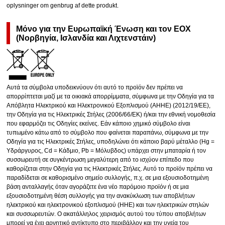
oplysninger om genbrug af dette produkt.
Μόνο για την Ευρωπαϊκή Ένωση και τον ΕΟΧ
(Νορβηγία, Ισλανδία και Λιχτενστάιν)
Αυτά τα σύμβολα υποδεικνύουν ότι αυτό το προϊόν δεν πρέπει να
απορρίπτεται μαζί με τα οικιακά απορρίμματα, σύμφωνα με την Οδηγία για τα
Απόβλητα Ηλεκτρικού και Ηλεκτρονικού Εξοπλισμού (ΑΗΗΕ) (2012/19/ΕΕ),
την Οδηγία για τις Ηλεκτρικές Στήλες (2006/66/ΕΚ) ή/και την εθνική νομοθεσία
που εφαρμόζει τις Οδηγίες εκείνες. Εάν κάποιο χημικό σύμβολο είναι
τυπωμένο κάτω από το σύμβολο που φαίνεται παραπάνω, σύμφωνα με την
Οδηγία για τις Ηλεκτρικές Στήλες, υποδηλώνει ότι κάποιο βαρύ μέταλλο (Hg =
Υδράργυρος, Cd = Κάδμιο, Pb = Μόλυβδος) υπάρχει στην μπαταρία ή τον
συσσωρευτή σε συγκέντρωση μεγαλύτερη από το ισχύον επίπεδο που
καθορίζεται στην Οδηγία για τις Ηλεκτρικές Στήλες. Αυτό το προϊόν πρέπει να
παραδίδεται σε καθορισμένο σημείο συλλογής, π.χ. σε μια εξουσιοδοτημένη
βάση ανταλλαγής όταν αγοράζετε ένα νέο παρόμοιο προϊόν ή σε μια
εξουσιοδοτημένη θέση συλλογής για την ανακύκλωση των αποβλήτων
ηλεκτρικού και ηλεκτρονικού εξοπλισμού (ΗΗE) και των ηλεκτρικών στηλών
και συσσωρευτών. Ο ακατάλληλος χειρισμός αυτού του τύπου αποβλήτων
μπορεί να έχει αρνητικό αντίκτυπο στο περιβάλλον και την υγεία του