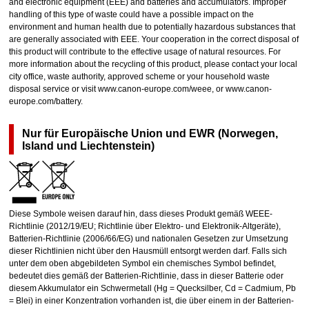
and electronic equipment (EEE) and batteries and accumulators. Improper
handling of this type of waste could have a possible impact on the
environment and human health due to potentially hazardous substances that
are generally associated with EEE. Your cooperation in the correct disposal of
this product will contribute to the effective usage of natural resources. For
more information about the recycling of this product, please contact your local
city office, waste authority, approved scheme or your household waste
disposal service or visit www.canon-europe.com/weee, or www.canon-
europe.com/battery.
Nur für Europäische Union und EWR (Norwegen,
Island und Liechtenstein)
Diese Symbole weisen darauf hin, dass dieses Produkt gemäß WEEE-
Richtlinie (2012/19/EU; Richtlinie über Elektro- und Elektronik-Altgeräte),
Batterien-Richtlinie (2006/66/EG) und nationalen Gesetzen zur Umsetzung
dieser Richtlinien nicht über den Hausmüll entsorgt werden darf. Falls sich
unter dem oben abgebildeten Symbol ein chemisches Symbol befindet,
bedeutet dies gemäß der Batterien-Richtlinie, dass in dieser Batterie oder
diesem Akkumulator ein Schwermetall (Hg = Quecksilber, Cd = Cadmium, Pb
= Blei) in einer Konzentration vorhanden ist, die über einem in der Batterien-