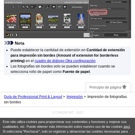
Nota
Puede establecer la cantidad de extensión en
Cantidad de extensión
para impresión sin bordes
(Amount of extension for borderless
printing)
en el
cuadro de diálogo Otra configuración
.
Las fotografías sin bordes solo se pueden establecer cuando se
selecciona rollo de papel como
Fuente de papel
.
Principio de página
Guía de Professional Print & Layout
Impresión
Impresión de fotografías
sin bordes
© CANON INC. 2020
Este sitio utiliza cookies para proporcionar sus contenidos y funciones y mejorar sus
cualidades, etc. Puede obtener más información sobre nuestro uso de las cookies
aquí
.
Si selecciona "Rechazar", solo se registran y almacenan las cookies necesarias para