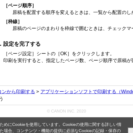
［ページ順序］
原稿を配置する順序を変えるときは、一覧から配置のし
［枠線］
原稿のページのまわりを枠線で囲むときは、チェックマ
設定を完了する
［ページ設定］
シートの
［OK］
をクリックします。
印刷を実行すると、指定したページ数、ページ順序で原稿が
コンから印刷する
アプリケーションソフトで印刷する（Wind
う
© CANON INC. 2020
にCookieを使用しています。Cookieの使用に関する詳しい情
場合、コンテンツ・機能の提供に必須なCookieの記録・保存の