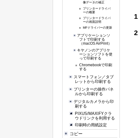
像データの補正
プリンタードライバ
ーの概要
プリンタードライバ
ーの画面説明
MPドライバーの更新
アプリケーションソ
フトで印刷する
（macOS AirPrint）
キヤノンのアプリケ
ーションソフトを使
って印刷する
Chromebook
で印刷
する
スマートフォン／タブ
レットから印刷する
プリンターの操作パネ
ルから印刷する
デジタルカメラから印
刷する
PIXUS/MAXIFYクラ
ウドリンクを利用する
印刷時の用紙設定
コピー