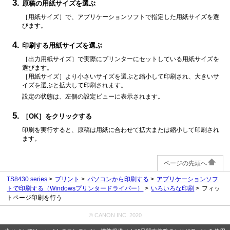
原稿の用紙サイズを選ぶ
［用紙サイズ］
で、アプリケーションソフトで指定した用紙サイズを選
びます。
印刷する用紙サイズを選ぶ
［出力用紙サイズ］
で実際にプリンターにセットしている用紙サイズを
選びます。
［用紙サイズ］
より小さいサイズを選ぶと縮小して印刷され、大きいサ
イズを選ぶと拡大して印刷されます。
設定の状態は、左側の設定ビューに表示されます。
［OK］
をクリックする
印刷を実行すると、原稿は用紙に合わせて拡大または縮小して印刷され
ます。
ページの先頭へ
TS8430 series
プリント
パソコンから印刷する
アプリケーションソフ
トで印刷する（Windowsプリンタードライバー）
いろいろな印刷
フィッ
トページ印刷を行う
© CANON INC. 2020