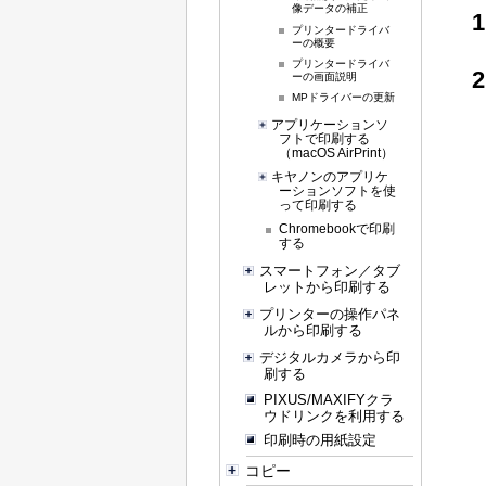
像データの補正
プリンタードライバ
ーの概要
プリンタードライバ
ーの画面説明
MPドライバーの更新
アプリケーションソ
フトで印刷する
（macOS AirPrint）
キヤノンのアプリケ
ーションソフトを使
って印刷する
Chromebook
で印刷
する
スマートフォン／タブ
レットから印刷する
プリンターの操作パネ
ルから印刷する
デジタルカメラから印
刷する
PIXUS/MAXIFYクラ
ウドリンクを利用する
印刷時の用紙設定
コピー