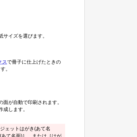
紙サイズを選びます。
クス
で冊子に仕上げたときの
ます。
の面が自動で印刷されます。
作成します。
ジェットはがき(あて名
(あて名面)］
、または
［はが