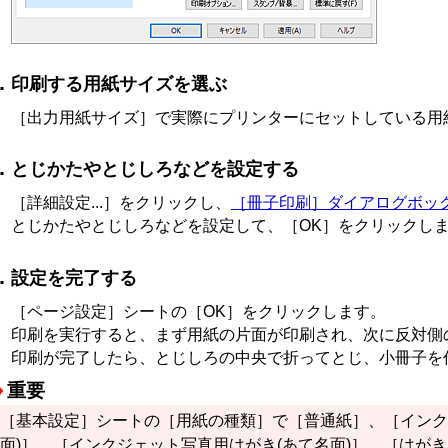
印刷する用紙サイズを選ぶ
［出力用紙サイズ］
で実際にプリンターにセットしている用
とじかたやとじしろなどを設定する
［詳細設定...］
をクリックし、
［冊子印刷］
ダイアログボッ
とじかたやとじしろなどを設定して、
［OK］
をクリックし
設定を完了する
［ページ設定］
シートの
［OK］
をクリックします。
印刷を実行すると、まず用紙の片面が印刷され、次に反対側
印刷が完了したら、とじしろの中央で折ってとじ、小冊子を
重要
［基本設定］
シートの
［用紙の種類］
で
［普通紙］
、
［インク
面)］
、
［インクジェット写真用はがき(あて名面)］
、
［はがき