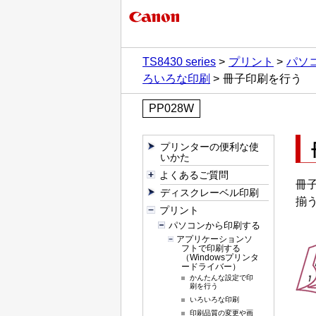
TS8430 series
プリント
パソ
ろいろな印刷
冊子印刷を行う
PP028W
プリンターの便利な使
いかた
よくあるご質問
冊
ディスクレーベル印刷
揃
プリント
パソコンから印刷する
アプリケーションソ
フトで印刷する
（Windowsプリンタ
ードライバー）
かんたんな設定で印
刷を行う
いろいろな印刷
印刷品質の変更や画