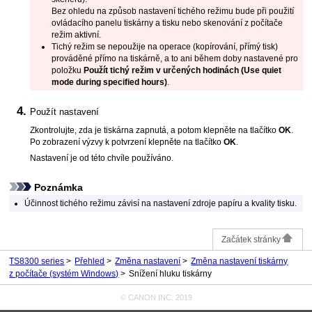
Bez ohledu na způsob nastavení tichého režimu bude při použití
ovládacího panelu
tiskárny
a tisku nebo skenování z počítače
režim aktivní.
Tichý režim se nepoužije na operace (kopírování, přímý tisk)
prováděné přímo na
tiskárně
, a to ani během doby nastavené pro
položku
Použít tichý režim v určených hodinách
(Use quiet
mode during specified hours)
.
Použít nastavení
Zkontrolujte, zda je
tiskárna
zapnutá, a potom klepněte na tlačítko
OK
.
Po zobrazení výzvy k potvrzení klepněte na tlačítko
OK
.
Nastavení je od této chvíle používáno.
Poznámka
Účinnost tichého režimu závisí na nastavení zdroje papíru a kvality tisku.
Začátek stránky
TS8300 series
Přehled
Změna nastavení
Změna nastavení tiskárny
z počítače (systém Windows)
Snížení hluku tiskárny
© CANON INC. 2019