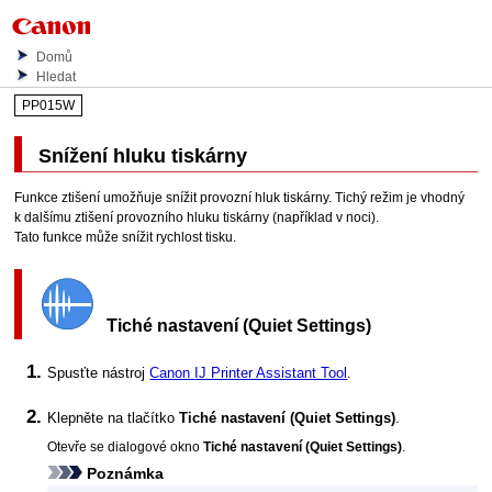
Domů
Hledat
PP015W
Snížení hluku
tiskárny
Funkce ztišení umožňuje snížit provozní hluk
tiskárny
.
Tichý režim je vhodný
k dalšímu ztišení provozního hluku
tiskárny
(například v noci).
Tato funkce může snížit rychlost tisku.
Tiché nastavení
(Quiet Settings)
Spusťte nástroj
Canon
IJ Printer Assistant Tool
.
Klepněte na tlačítko
Tiché nastavení
(Quiet Settings)
.
Otevře se dialogové okno
Tiché nastavení
(Quiet Settings)
.
Poznámka