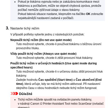
Pokud je
tiskárna
vypnuta nebo je zakázána komunikace mezi
tiskárnou
a počítačem, může se objevit chybová zpráva, protože
počítač nemůže zjišťovat údaje o stavu
tiskárny
.
Pokud taková situace nastane, klepnutím na tlačítko
OK
zobrazíte
nejaktuálnější nastavení zadaná v počítači.
Nastavte tichý režim
V případě potřeby vyberte jednu z následujících položek:
Nepoužít tichý režim
(Do not use quiet mode)
Tuto možnost vyberte, chcete-li používat
tiskárnu
s běžnou úrovní
provozního hluku.
Vždy použít tichý režim
(Always use quiet mode)
Tuto možnost vyberte, chcete-li ztišit provozní hluk
tiskárny
.
Použít tichý režim v určených hodinách
(Use quiet mode during
specified hours)
Tuto možnost vyberte, chcete-li v určenou dobu ztišit provozní hluk
tiskárny
.
Zadejte hodnotu
Čas spuštění
(Start time)
a
Čas ukončení
(End
time)
, která určuje, kdy se má tichý režim aktivovat.
Při nastavení
stejného času v obou hodnotách nebude tichý režim fungovat.
Důležité
Tichý režim můžete spustit na
ovládacím panelu
tiskárny
,
v nástroji
Canon
IJ Printer Assistant Tool
nebo
ScanGear
(ovladač
skeneru).