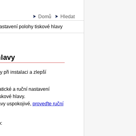
Domů
Hledat
stavení polohy tiskové hlavy
hlavy
vy
při instalaci a zlepší
tické a ruční nastavení
skové hlavy.
avy uspokojivé,
proveďte ruční
o: