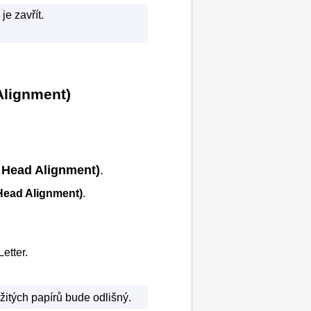
e zavřít.
Alignment)
t Head Alignment)
.
 Head Alignment)
.
etter.
žitých papírů bude odlišný.