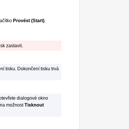
lačítko
Provést
(Start)
.
sk zastavit.
í tisku.
Dokončení tisku trvá
otevřete dialogové okno
 na možnost
Tisknout