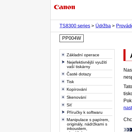
TS8300 series
Údržba
Provádě
PP004W
Základní operace
Nejefektivnější využití
vaší tiskárny
Nas
Časté dotazy
nesp
Tisk
Tat
Kopírování
tisk
Skenování
Pok
Síť
nast
Příručky k softwaru
Chce
Manipulace s papírem,
originály, nádržkami s
inkoustem,