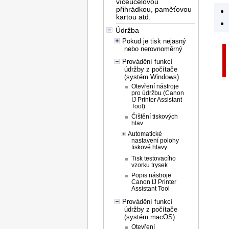
víceúčelovou
přihrádkou, paměťovou
kartou atd.
Údržba
Pokud je tisk nejasný
nebo nerovnoměrný
Provádění funkcí
údržby z počítače
(systém Windows)
Otevření nástroje
pro údržbu (Canon
IJ Printer Assistant
Tool)
Čištění tiskových
hlav
Automatické
nastavení polohy
tiskové hlavy
Tisk testovacího
vzorku trysek
Popis nástroje
Canon IJ Printer
Assistant Tool
Provádění funkcí
údržby z počítače
(systém macOS)
Otevření