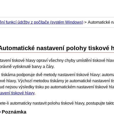
ní funkcí údržby z počítače (systém Windows)
Automatické na
Automatické nastavení polohy
tiskové 
tavení tiskové hlavy opraví všechny chyby umístění
tiskové hla
rávně vytisknuté barvy a čáry.
o
tiskárna
podporuje dvě metody nastavení tiskové hlavy: automa
ové hlavy.
Výchozí metodou
tiskárny
je automatické nastavení ti
ud nejsou výsledky tisku po automatickém nastavení tiskové hl
avení tiskové hlavy
.
te-li automaticky nastavit polohu tiskové hlavy, postupujte takt
Poznámka