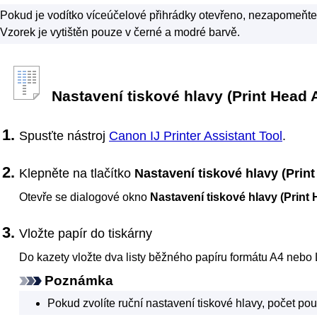
Pokud je
vodítko víceúčelové přihrádky
otevřeno, nezapomeňte j
Vzorek je vytištěn pouze v černé a modré barvě.
Nastavení tiskové hlavy
(Print Head 
Spusťte nástroj
Canon
IJ Printer Assistant Tool
.
Klepněte na tlačítko
Nastavení tiskové hlavy
(Prin
Otevře se dialogové okno
Nastavení tiskové hlavy
(Print
Vložte papír do
tiskárny
Do
kazety
vložte dva listy běžného papíru formátu A4 nebo L
Poznámka
Pokud zvolíte ruční nastavení tiskové hlavy, počet pou