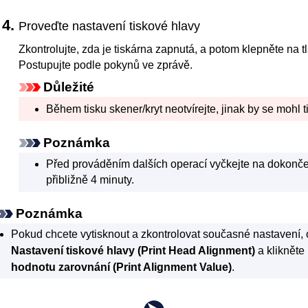
Proveďte nastavení tiskové hlavy
Zkontrolujte, zda je
tiskárna
zapnutá, a potom klepněte na t
Postupujte podle pokynů ve zprávě.
Důležité
Během tisku
skener/kryt
neotvírejte, jinak by se mohl ti
Poznámka
Před prováděním dalších operací vyčkejte na dokončen
přibližně 4 minuty.
Poznámka
Pokud chcete vytisknout a zkontrolovat současné nastavení, 
Nastavení tiskové hlavy
(Print Head Alignment)
a klikněte
hodnotu zarovnání
(Print Alignment Value)
.