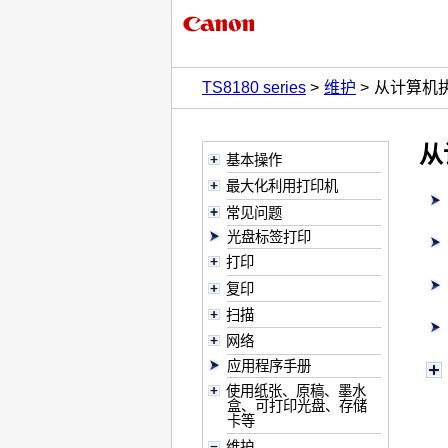
TS8180 series
维护
从计算机执
从
基本操作
最大化利用打印机
常见问题
光盘标签打印
打印
复印
扫描
网络
应用程序手册
使用纸张、原稿、墨水
盒、可打印光盘、存储
卡等
维护