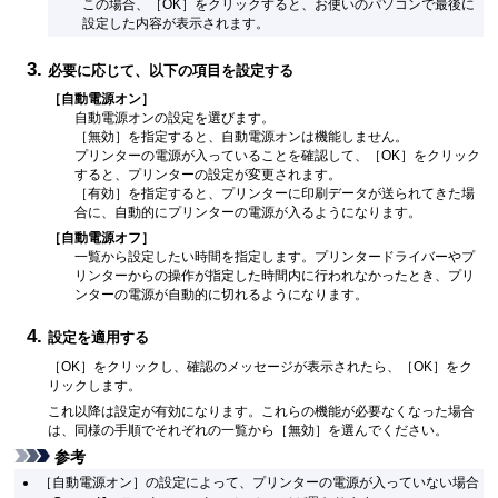
この場合、
［OK］
をクリックすると、お使いのパソコンで最後に
設定した内容が表示されます。
必要に応じて、以下の項目を設定する
［自動電源オン］
自動電源オンの設定を選びます。
［無効］
を指定すると、自動電源オンは機能しません。
プリンターの電源が入っていることを確認して、
［OK］
をクリック
すると、プリンターの設定が変更されます。
［有効］
を指定すると、
プリンター
に印刷データが送られてきた場
合に、自動的に
プリンター
の電源が入るようになります。
［自動電源オフ］
一覧から設定したい時間を指定します。
プリンタードライバーやプ
リンターからの操作が指定した時間内に行われなかったとき、プリ
ンターの電源が自動的に切れるようになります。
設定を適用する
［OK］
をクリックし、確認のメッセージが表示されたら、
［OK］
をク
リックします。
これ以降は設定が有効になります。
これらの機能が必要なくなった場合
は、同様の手順でそれぞれの一覧から
［無効］
を選んでください。
参考
［自動電源オン］
の設定によって、プリンターの電源が入っていない場合