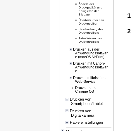
Ändern der
Druckqualität und
Korrigieren der
Bilddaten
Überblick über den
Druckertreiber
Beschreibung des
Druckertreibers
Aktualisieren des
Druckertreibers
Drucken aus der
Anwendungssoftwar
e (macOS AirPrint)
Drucken mit Canon-
Anwendungssoftwar
e
Drucken mittels eines
Web-Service
Drucken unter
Chrome OS
Drucken von
Smartphone/Tablet
Drucken von
Digitalkamera
Papiereinstellungen