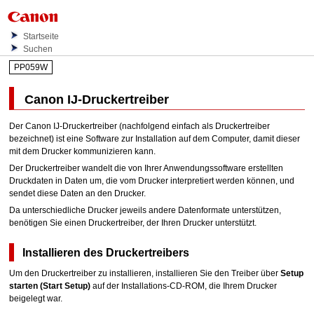
Startseite
Suchen
PP059W
Canon
IJ
-Druckertreiber
Der
Canon
IJ
-Druckertreiber (nachfolgend einfach als Druckertreiber
bezeichnet) ist eine Software zur Installation auf dem Computer, damit dieser
mit dem
Drucker
kommunizieren kann.
Der Druckertreiber wandelt die von Ihrer Anwendungssoftware erstellten
Druckdaten in Daten um, die vom
Drucker
interpretiert werden können, und
sendet diese Daten an den
Drucker
.
Da unterschiedliche
Drucker
jeweils andere Datenformate unterstützen,
benötigen Sie einen Druckertreiber, der Ihren
Drucker
unterstützt.
Installieren des Druckertreibers
Um den Druckertreiber zu installieren, installieren Sie den Treiber über
Setup
starten
(Start Setup)
auf der
Installations-CD-ROM
, die Ihrem
Drucker
beigelegt war.