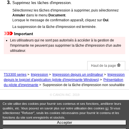
Supprimez les tâches d'impression.
Sélectionnez les tâches d'impression à supprimer, puis sélectionnez
Annuler
dans le menu
Document
.
Lorsque le message de confirmation apparaît, cliquez sur
Oui
.
La suppression de la tâche d'impression est terminée.
Important
Les utilisateurs qui ne sont pas autorisés à accéder à la gestion de
l'
imprimante
ne peuvent pas supprimer la tâche d'impression d'un autre
utilisateur.
Haut de la page
TS3300 series
Impression
Impression depuis un ordinateur
Impression
depuis le logiciel d'application (pilote d'imprimante Windows)
Présentation
du pilote d'imprimante
Suppression de la tâche d'impression non souhaitée
© CANON INC. 2019
Ce site utilise des cookies pour fournir ses contenus et ses fonctions, améliorer leurs
qualités, etc. Vous pouvez en savoir plus sur notre utilisation des cookies
ici
. Si vous
sélectionnez "Refuser", seuls les cookies nécessaires pour fournir le contenu et les
fonctions du site sont enregistrés et stockés.
Accepter