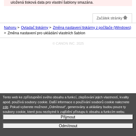
uložená tisková data pro vlastní šablony smazána.
Začátek stránky
Nahoru
Ovladač tiskárny
Změna nastavení tiskárny z počítače (Windows)
Změna nastavení pro ukládání vlastních šablon
© CANON INC. 2025
Tento web ke zpřístupnění svého obsahu a funkcí, zlepšování jejich vlastností, kvality
apod. používá soubory cookie. Další informace o používání souborů cookie naleznete
zde
. Pokud vyberete možnost „Odmítnout“, generovány a ukládány budou pouze ty
soubory cookie, které jsou nezbytné k zajištění přístupu k obsahu a funkcím webu.
Přijmout
Odmítnout