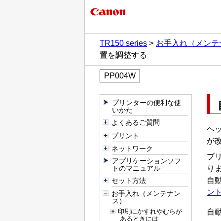
TR150 series
お手入れ（メンテ
置を調整する
PP004W
プリンターの便利な使
いかた
よくあるご質問
ヘ
プリント
が
ネットワーク
プ
アプリケーションソフ
トのマニュアル
り
自
セット方法
ン
お手入れ（メンテナン
ス）
印刷にかすれやむらが
自
あるときには