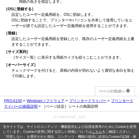
用紙の長さを指定します。
［OSに登録する］
設定したユーザー定義用紙を、OSに登録します。
OSに登録することで、プリンターやパソコンを共有して使用しているユ
ーザーが誰でも設定したユーザー定義用紙を使用することができます。
［登録］
設定したユーザー定義用紙を登録したり、既存のユーザー定義用紙を上書
きすることができます。
［サイズ系列］
［サイズ一覧］
に表示する用紙サイズを絞りこむことができます。
［オーバーサイズ］
チェックマークを付けると、原稿の内容が切れないよう適切な余白を加え
て印刷します。
ページの先頭へ
PRO-6100
Windowsソフトウェア
プリンタードライバー
プリンタード
ライバーの画面説明
［ページ設定］シートの画面説明
© CANON INC. 2019
当サイトでは、サイトのコンテンツ・機能提供および品質改善等のためにCookieを使用
しています。Cookieの使用に関する詳しい情報については
こちら
をご確認ください。
「同意しない」を選択された場合、コンテンツ・機能の提供に必須なCookieの記録・保