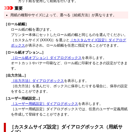
カット紙を使用して給紙を行います。
重要
用紙の種類やサイズによって、選べる
［給紙方法］
が異なります。
［ロール紙幅］
ロール紙の幅を選びます。
プリンター本体にセットしたロール紙の幅と同じものを選んでください。
［カスタムサイズ (XXXX)］
を選ぶと
［カスタムサイズ設定］
ダイアログ
ボックス
が表示され、ロール紙幅を任意に指定することができます。
［ロール紙オプション...］
［ロール紙オプション］
ダイアログボックス
を表示します。
オートカットやバナー印刷など、ロール紙に印刷するときの設定ができま
す。
［出力方法...］
［出力方法］
ダイアログボックス
を表示します。
［出力方法］
を選んだり、ボックスに保存したりする場合に、保存の設定
をすることができます。
［ユーザー用紙設定...］
［ユーザー用紙設定］
ダイアログボックス
を表示します。
［ユーザー用紙設定］
ダイアログボックスでは、任意のユーザー定義用紙
を作成して登録することができます。
［カスタムサイズ設定］
ダイアログボックス（用紙サ