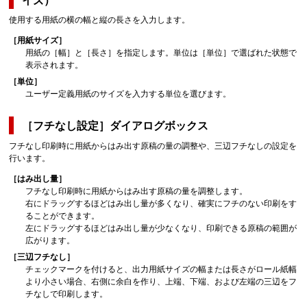
イズ）
使用する用紙の横の幅と縦の長さを入力します。
［用紙サイズ］
用紙の
［幅］
と
［長さ］
を指定します。
単位は
［単位］
で選ばれた状態で
表示されます。
［単位］
ユーザー定義用紙のサイズを入力する単位を選びます。
［フチなし設定］
ダイアログボックス
フチなし印刷時に用紙からはみ出す原稿の量の調整や、三辺フチなしの設定を
行います。
［はみ出し量］
フチなし印刷時に用紙からはみ出す原稿の量を調整します。
右にドラッグするほどはみ出し量が多くなり、確実にフチのない印刷をす
ることができます。
左にドラッグするほどはみ出し量が少なくなり、印刷できる原稿の範囲が
広がります。
［三辺フチなし］
チェックマークを付けると、出力用紙サイズの幅または長さがロール紙幅
より小さい場合、右側に余白を作り、上端、下端、および左端の三辺をフ
チなしで印刷します。