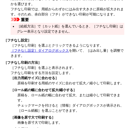
かを選びます。
フチなし印刷では、用紙からわずかにはみ出す大きさに原稿が拡大されま
す。
そのため、余白部分（フチ）ができない印刷が可能になります。
重要
［給紙方法］
で
［カット紙］
を選んでいるとき、［フチなし印刷］は
グレー表示となり設定できません。
［フチなし設定］
［フチなし印刷］
を選ぶとクリックできるようになります。
［フチなし設定］
ダイアログボックス
を開いて、
［はみ出し量］
を調整で
きます。
［フチなし印刷の方法］
［フチなし印刷］
を選ぶと表示されます。
フチなし印刷をする方法を設定します。
［出力用紙サイズに合わせる］
原稿を印刷する用紙のサイズに合わせて拡大／縮小して印刷します。
［ロール紙の幅に合わせて拡大/縮小する］
原稿を、ロール紙の幅に合わせて拡大、または縮小して印刷できま
す。
チェックマークを付けると
［情報］
ダイアログボックスが表示され、
［ロール紙幅］
を選ぶことができます。
［画像を原寸大で印刷する］
画像を原寸大で印刷します。