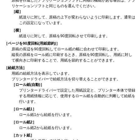
原稿を作成したアプリケーションソフトに同様の機能がある場合は、アプ
リケーションソフトと同じものを選んでください。
［縦］
紙送りに対して、原稿の上下が変わらないように印刷します。
通常は
この設定になっています。
［横］
紙送りに対して、原稿を90度回転させて印刷します。
［ページを90度回転(用紙節約)］
原稿の長辺を90度回転してロール紙の幅に合わせて印刷します。
縦長の原稿をロール紙に印刷するとき、原稿を90度回転し、用紙に対し
て横向きに印刷することで、用紙を節約することができます。
［給紙方法］
用紙の給紙方法を表示しています。
プリンタードライバーで給紙方法を切り替えることができます。
［ロール紙(自動)］
プリンタードライバーで設定した用紙設定と、
プリンター
本体で登録
する用紙情報に応じて、使用するロール紙を自動的に判断して給紙を
行います。
［ロール紙1］
ロール紙1から給紙を行います。
［ロール紙2］
ロール紙2から給紙を行います。
［カット紙］