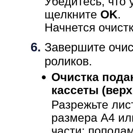
Убедитесь, что
щелкните
OK
.
Начнется очист
Завершите очи
роликов.
Очистка под
кассеты (верх
Разрежьте лис
размера A4 или
части: пополам