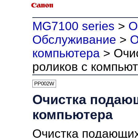
MG7100 series
>
О
Обслуживание
>
О
компьютера
>
Очи
роликов с компью
PP002W
Очистка подающ
компьютера
Очистка
подающих