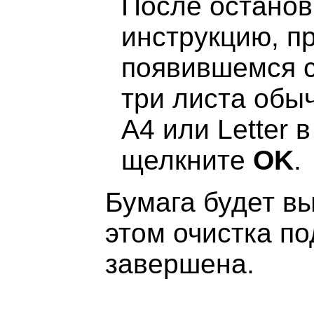
После останов
инструкцию, п
появившемся с
три листа обы
A4 или Letter 
щелкните
OK
.
Бумага будет вы
этом очистка п
завершена.