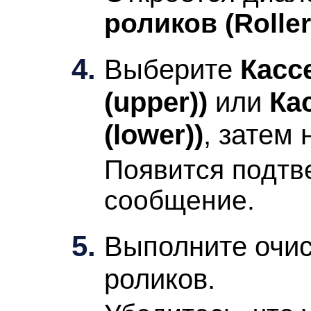
роликов
(Rolle
Выберите
Кассе
(upper))
или
Кас
(lower))
, затем
Появится подт
сообщение.
Выполните очи
роликов.