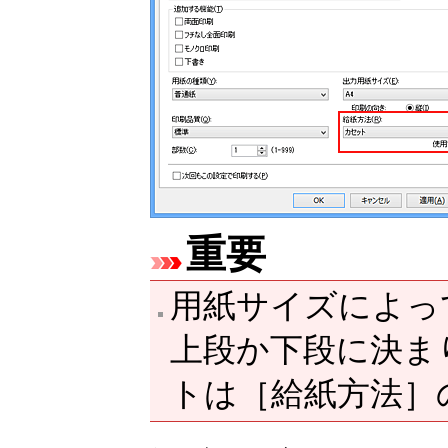
重要
用紙サイズによっ
上段か下段に決ま
ト
は
［給紙方法］