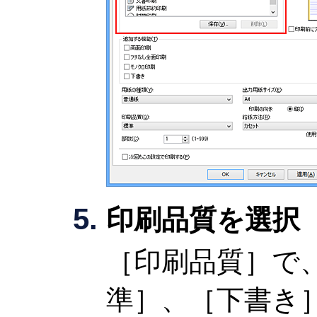
印刷品質を選択
［印刷品質］
で
準］
、
［下書き