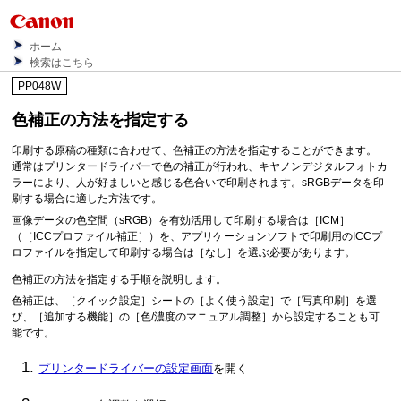
ホーム
検索はこちら
PP048W
色補正の方法を指定する
印刷する原稿の種類に合わせて、色補正の方法を指定することができます。
通常はプリンタードライバーで色の補正が行われ、キヤノンデジタルフォトカ
ラーにより、人が好ましいと感じる色合いで印刷されます。
sRGBデータを印
刷する場合に適した方法です。
画像データの色空間（sRGB）を有効活用して印刷する場合は
［ICM］
（
［ICCプロファイル補正］
）を、アプリケーションソフトで印刷用のICCプ
ロファイルを指定して印刷する場合は
［なし］
を選ぶ必要があります。
色補正の方法を指定する手順を説明します。
色補正は、
［クイック設定］
シートの
［よく使う設定］
で
［写真印刷］
を選
び、
［追加する機能］
の
［色/濃度のマニュアル調整］
から設定することも可
能です。
プリンタードライバーの設定画面
を開く