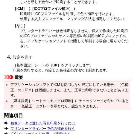
しいと感じる色合いで印刷することができます。
［ICM］
（
［ICCプロファイル補正］
）
印刷時にICCプロファイルを利用して色の補正を行います。
使用する入力プロファイル、マッチング方法を指定してください。
［なし］
プリンタードライバーは色補正をしません。
個人で作成した印刷用
のICCプロファイルやキヤノン専用紙の印刷用のICCプロファイル
を、アプリケーションソフトで指定して印刷する場合に選んでくだ
さい。
設定を完了
［基本設定］
シートの
［OK］
をクリックします。
印刷を実行すると、指定した色補正の方法で印刷されます。
重要
アプリケーションソフトでICMを使用しない設定にしている場合、
［色補
正］
の
［ICM］
は機能しません。
また、正常に印刷できないことがありま
す。
［基本設定］
シートの
［モノクロ印刷］
にチェックマークが付いていると
き、
［色補正］
はグレー表示となり、設定できません。
関連項目
画像データに適した写真印刷を行うには
プリンタードライバーで色の補正を行う